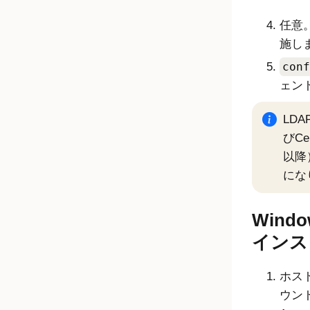
任意
施し
conf
ェン
LD
びC
以降
にな
Win
インス
ホス
ウン