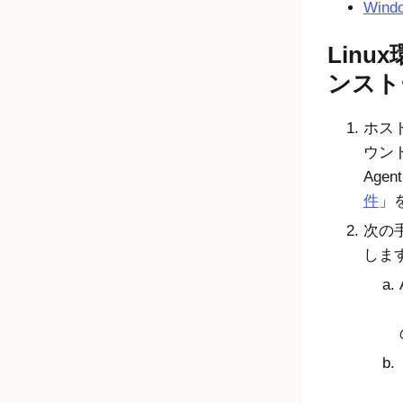
Win
Lin
ンスト
ホス
ウン
Agent
件
」
次の
しま