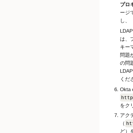
プロキシ
ージ
し、
LD
は、
キー
問題
の問
LD
くだ
Okt
http
をク
アク
（
ht
ど）