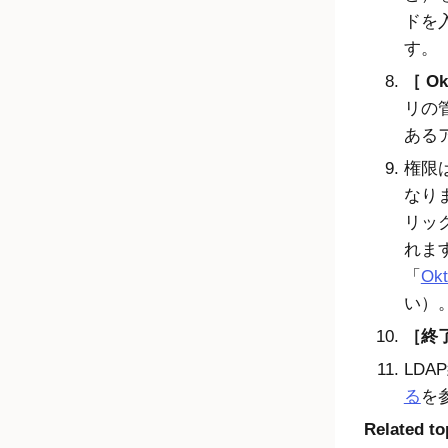
ドを
す。
Ok
リの
ある
権限
なり
リッ
れま
「
Okt
い）
終了
LD
る
を
Related to