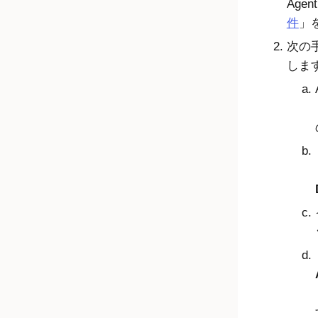
Agent
件
」
次の
しま