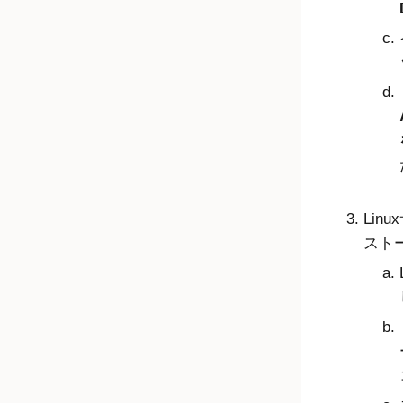
Lin
スト