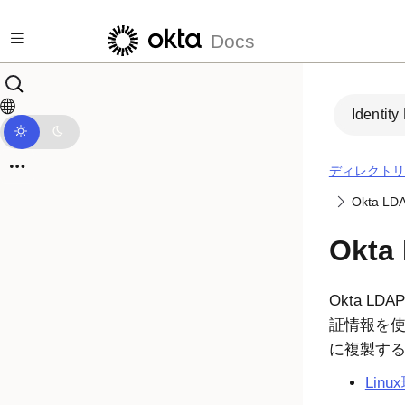
メインコンテンツにスキップ
Docs
Identity
ディレクトリ
Okta L
Okta
Okta LDAP
証情報を
に複製す
Lin