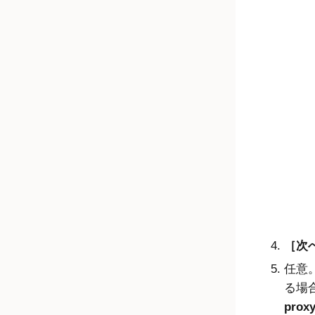
次へ
任意
る場
prox