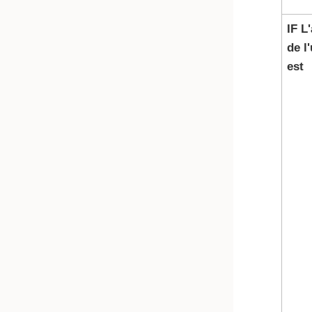
IF L
de l'
est