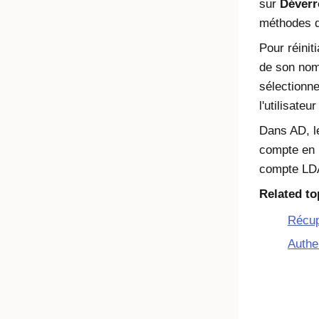
sur
Déverr
méthodes d'
Pour réiniti
de son nom
sélectionn
l'utilisateu
Dans AD, le
compte en l
compte LDA
Related to
Récup
Authen