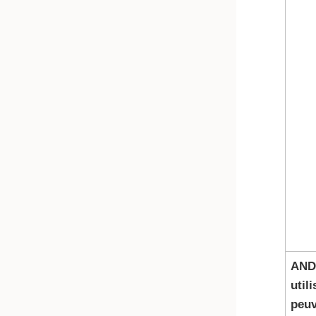
AND
util
peuv