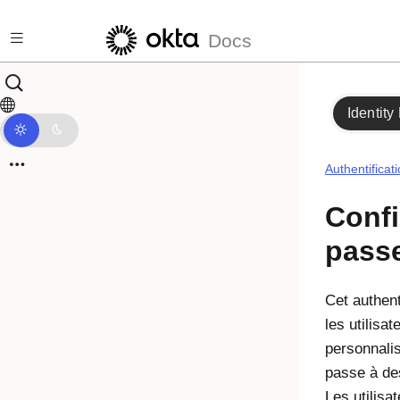
Passer au contenu principal
Docs
Identity
Authentificat
Confi
pass
Cet authent
les utilisa
personnalis
passe à des
Les utilisa