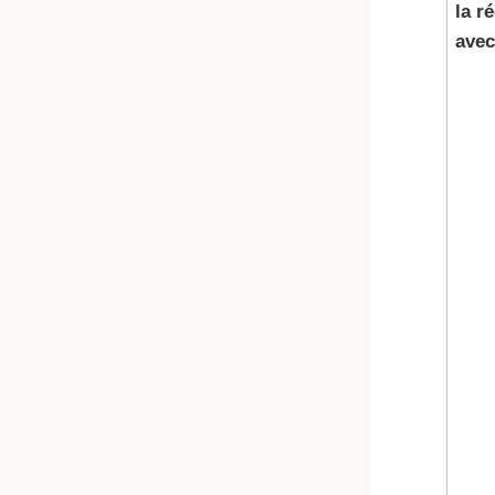
la r
avec