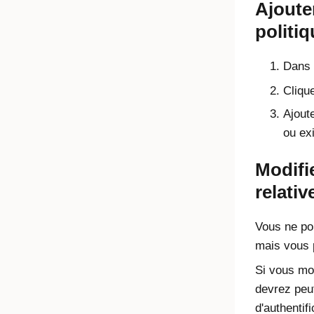
Ajoute
politi
Dans l
Clique
Ajoute
ou exi
Modifie
relati
Vous ne po
mais vous p
Si vous mo
devrez peut
d'authentif