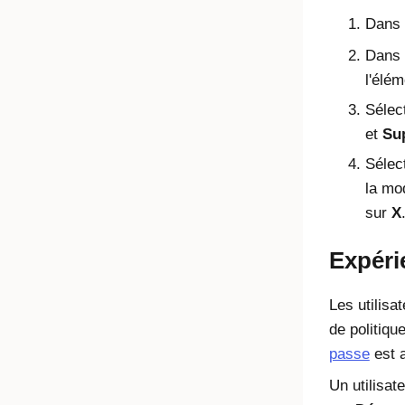
Dans l
Dans 
l'élé
Sélect
et
Su
Sélect
la mod
sur
X
Expérie
Les utilisa
de politiqu
passe
est a
Un utilisat