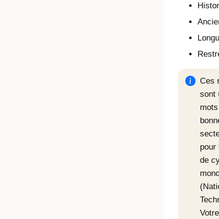
Histo
Ancie
Longu
Restr
Ces 
sont
mots 
bonne
secte
pour 
de cy
mondi
(Nati
Tech
Votre