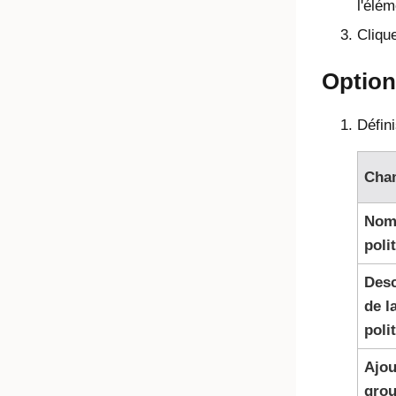
l'élé
Cliqu
Option
Défin
Cha
Nom 
poli
Desc
de l
poli
Ajou
gro