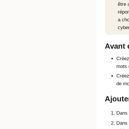
être 
répon
a cho
cyber
Avant
Créez
mots 
Créez
de mo
Ajoute
Dans l
Dans 