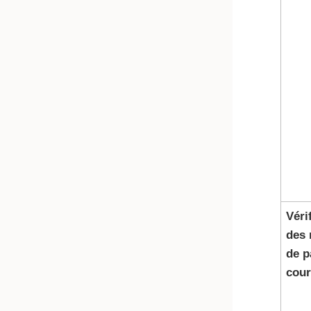
Véri
des
de p
cour