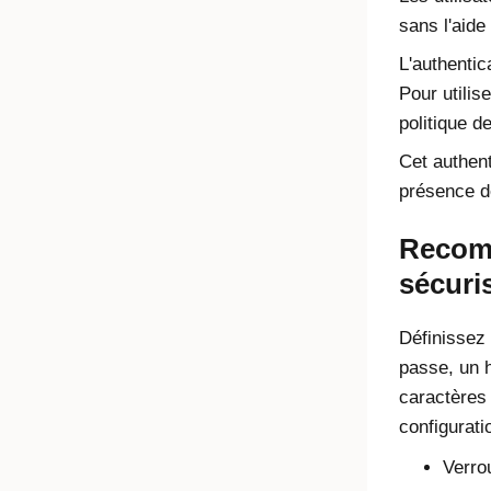
sans l'aide
L'authentic
Pour utilis
politique d
Cet authen
présence de
Recomm
sécuri
Définissez
passe, un h
caractères 
configurati
Verro