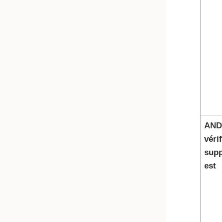
AND
véri
supp
est