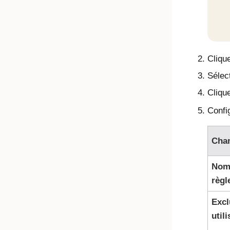
Cliqu
Sélect
Cliqu
Confi
Cha
Nom 
règl
Excl
util