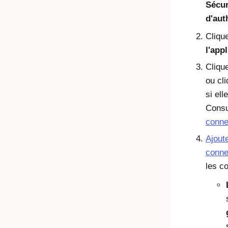
Sécu
d'aut
Cliqu
l'app
Cliqu
ou cl
si ell
Cons
connex
Ajoute
connex
les co