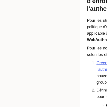
d'enrô
l'authe
Pour les ut
politique d
applicable
WebAuthn
Pour les no
selon les é
Créer
l'auth
nouve
group
Défin
pour 