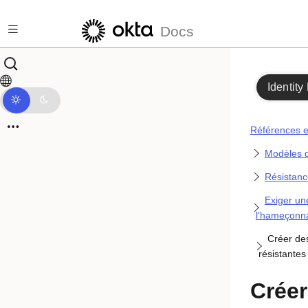
Passer au contenu principal
Docs
Identity
Références et
Modèles d
Résistan
Exiger une
l'hameçonna
Créer des
résistante
Créer