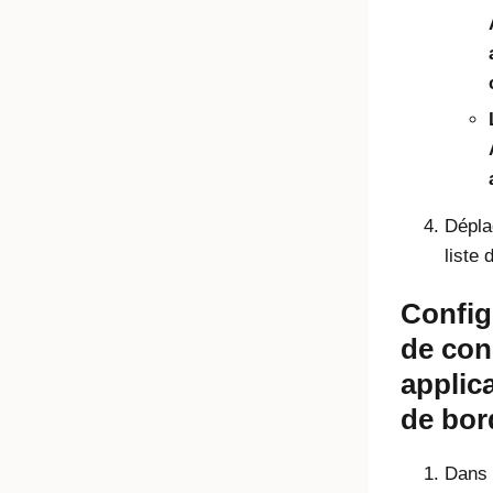
Dépla
liste 
Config
de con
applic
de bo
Dans l