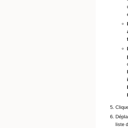
Cliqu
Dépla
liste 