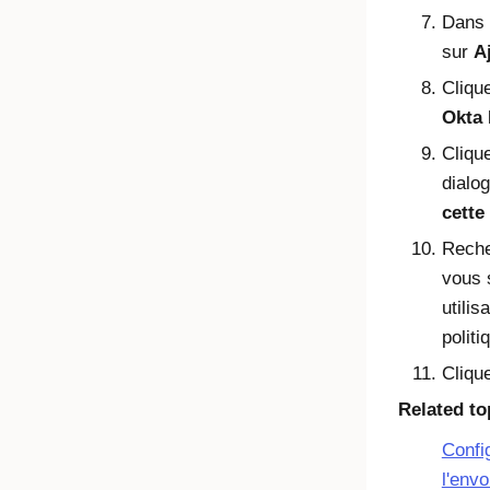
Dans 
sur
A
Cliqu
Okta
Cliqu
dialo
cette
Reche
vous 
utilis
politi
Cliqu
Related to
Confi
l'env