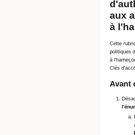
d'aut
aux a
à l'
Cette rubr
politiques 
à l'hameçon
Clés d'acc
Avant
Désac
l'énu