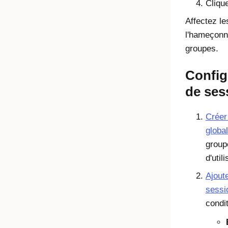
Cliqu
Affectez le
l'hameçonn
groupes.
Config
de ses
Créer
globa
group
d'util
Ajoute
sessi
condi