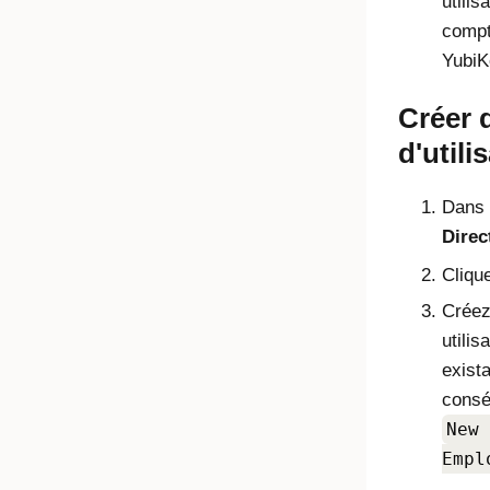
utili
comp
YubiK
Créer 
d'utili
Dans l
Direc
Cliqu
Créez
utilis
exist
consé
New 
Empl