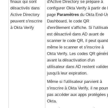
finaux qui sont
d'
Active Directory
se prépare à
désactivés dans
configurer
Okta Verify
à partir de 
Active Directory
page
Paramètres
du
Okta End-U
peuvent s'inscrire
Dashboard
, le code QR
à
Okta Verify
d'enrôlement s'affiche. Si l'utilisat
est désactivé dans AD avant de
scanner le code QR, il peut quan
même le scanner et s'inscrire à
Okta Verify
. Les codes QR génér
avant la désactivation d'un
utilisateur dans AD restent valide
jusqu'à leur expiration.
Même si l'utilisateur parvient à
s'inscrire à
Okta Verify
, il ne pour
pas accéder aux apps protégées 
Okta
.