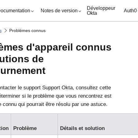
ocuments
Développeur
ocumentation
Notes de version
Auth0
Okta
s
Problèmes connus
èmes d'appareil connus
lutions de
ournement
ntacter le support
Support Okta
, consultez cette
déterminer si le problème que vous rencontrez est
 connu qui pourrait être résolu par une astuce.
tion
Problème
Détails et solution