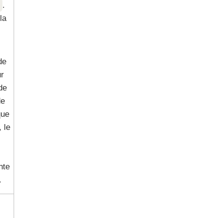
d
.
la
de
ur
de
de
que
 le
nte
.