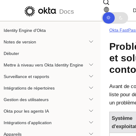
Passer au contenu principal
Passer à la navigation dans les d
D
Docs
Okta FastPas
Identity Engine d'Okta
Notes de version
Probl
Débuter
et so
Mettre à niveau vers Okta Identity Engine
cont
Surveillance et rapports
Avant de co
Intégrations de répertoires
liste pour 
Gestion des utilisateurs
un problème
Okta pour les agents IA
Système
Intégrations d'application
d'exploita
Appareils