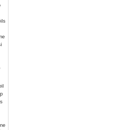
e
ils
une
i
e
il
pp
ns
une