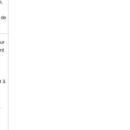
e,
 de
ur
nt
t à
-