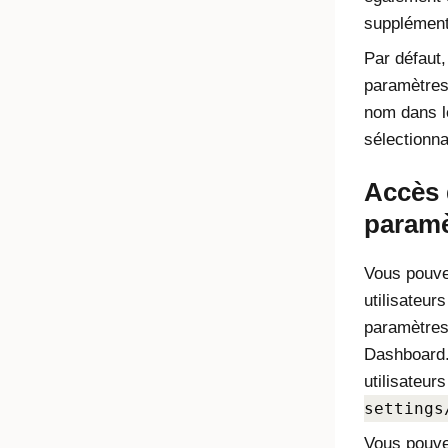
supplémenta
Par défaut,
paramètres 
nom dans l
sélectionn
Accès 
paramè
Vous pouve
utilisateur
paramètres
Dashboard.
utilisateurs
settings
Vous pouvez