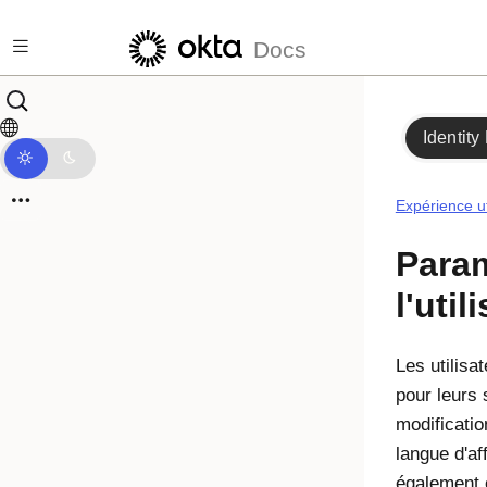
Passer au contenu principal
Docs
Identity
Expérience ut
Para
l'util
Les utilisa
pour leurs 
modificatio
langue d'af
également c