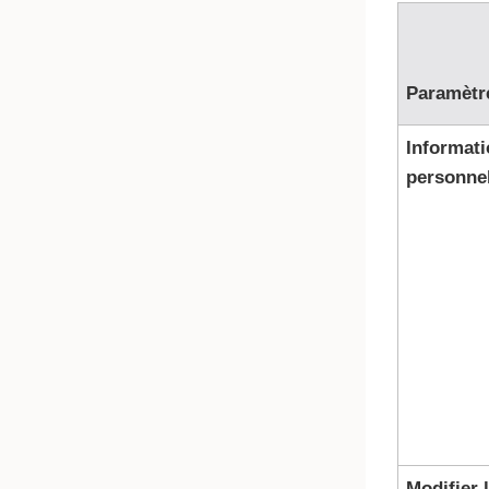
Paramètr
Informat
personne
Modifier 