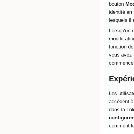
bouton
Mod
identité en
lesquels il 
Lorsqu'un 
modificatio
fonction de
vous avez 
commence l
Expéri
Les utilisa
accèdent à
dans la co
configuren
comment le 