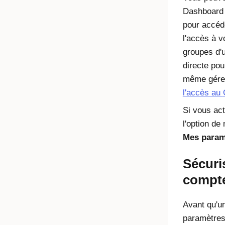
Dashboard 
pour accéd
l'accès à 
groupes d'u
directe pou
même gérer
l'accès au
Si vous act
l'option d
Mes param
Sécuri
compt
Avant qu'un
paramètres,