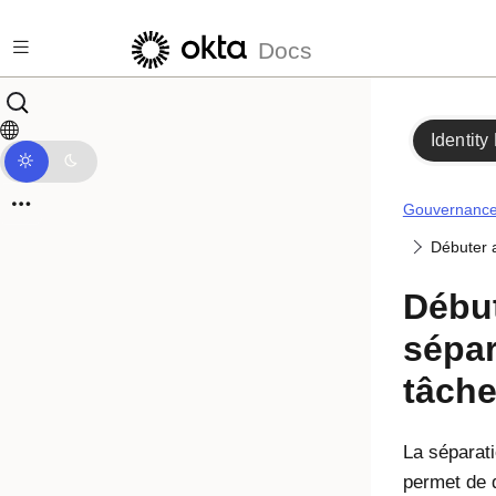
Passer au contenu principal
Docs
Identity
Gouvernance 
Débuter 
Début
sépar
tâch
La séparat
permet de d