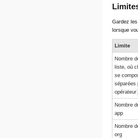
Limite
Gardez les 
lorsque vou
Limite
Nombre de
liste, où
se compos
séparées 
opérateur
Nombre de
app
Nombre de
org