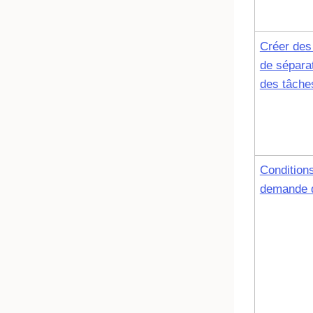
Créer des
de sépara
des tâche
Condition
demande 