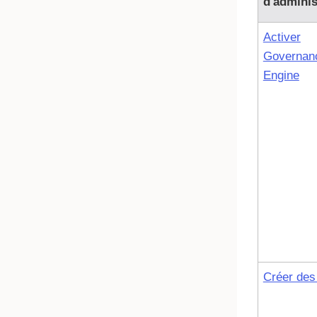
d'adminis
Activer
Governan
Engine
Créer des 