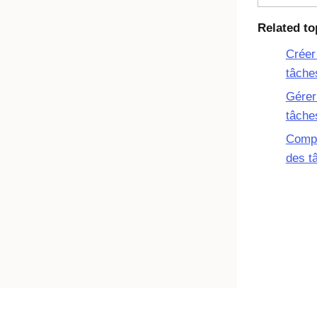
Related to
Créer
tâche
Gérer
tâche
Compr
des t