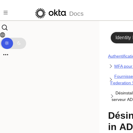
Passer au contenu principal
Docs
Identity
Authentificat
MFA pour 
Fournisse
Federation 
Désinstal
serveur A
Désin
in AD