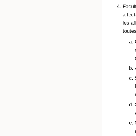
Facul
affec
les af
toute