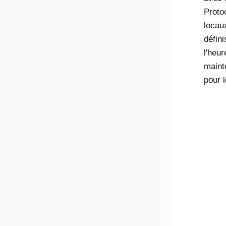
Proto
locau
défin
l'heu
mainte
pour l