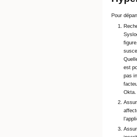
Pour dépann
Reche
Syslo
figure
suscep
Quell
est po
pas in
facteu
Okta.
Assure
affec
l'appl
Assure