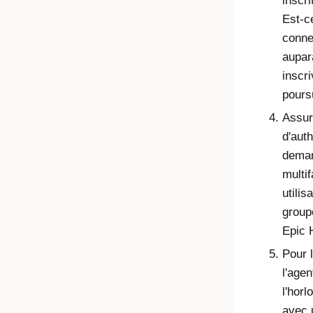
inscri
Est-ce
conne
aupar
inscri
pours
Assur
d'auth
deman
multi
utili
group
Epic 
Pour 
l'age
l'hor
avec 