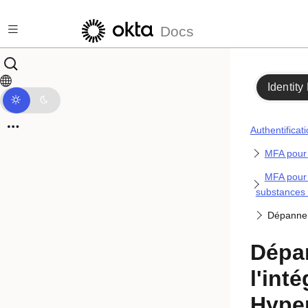
Passer au contenu principal
Docs
Identity
Authentificat
MFA pour 
MFA pour 
substances 
Dépanner 
Dépa
l'int
Hyper