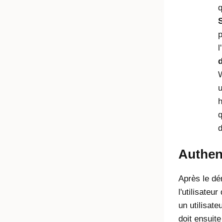
p
l
d
u
h
q
d
Authent
Après le dé
l'utilisateu
un utilisate
doit ensuite