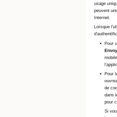
usage uniq
peuvent uni
Internet.
Lorsque l'u
d'authentifi
Pour u
Envoy
mobile
l'appl
Pour 
ouvre
de cod
dans l
pour c
Si vou