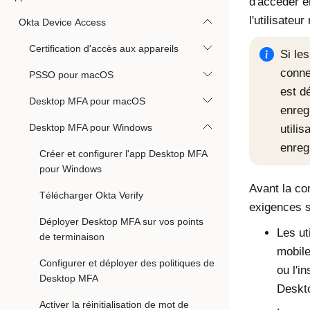
d'accéder e
l'utilisateu
Okta Device Access
Certification d'accès aux appareils
Si le
conne
PSSO pour macOS
est d
Desktop MFA pour macOS
enreg
Desktop MFA pour Windows
utili
enreg
Créer et configurer l'app Desktop MFA
pour Windows
Avant la con
Télécharger Okta Verify
exigences s
Déployer Desktop MFA sur vos points
Les ut
de terminaison
mobile
Configurer et déployer des politiques de
ou l'i
Desktop MFA
Deskt
Activer la réinitialisation de mot de