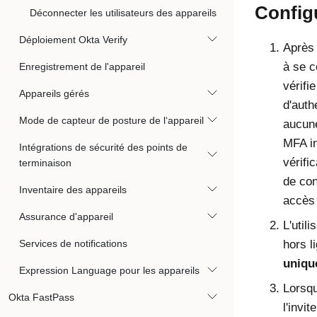
Configu
Déconnecter les utilisateurs des appareils
Déploiement Okta Verify
Après 
à se 
Enregistrement de l'appareil
vérifie
Appareils gérés
d'auth
Mode de capteur de posture de l‘appareil
aucune
MFA
in
Intégrations de sécurité des points de
vérifi
terminaison
de conn
Inventaire des appareils
accès 
Assurance d'appareil
L'util
Services de notifications
hors l
uniqu
Expression Language pour les appareils
Lorsqu
Okta FastPass
l'invit