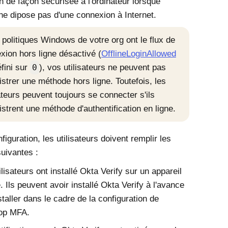
n de façon sécurisée à l'ordinateur lorsque
r ne dipose pas d'une connexion à Internet.
s politiques
Windows
de votre org ont le flux de
xion hors ligne désactivé (
OfflineLoginAllowed
éfini sur
0
), vos utilisateurs ne peuvent pas
istrer une méthode hors ligne. Toutefois, les
sateurs peuvent toujours se connecter s'ils
istrent une méthode d'authentification en ligne.
figuration, les utilisateurs doivent remplir les
uivantes :
ilisateurs ont installé
Okta Verify
sur un appareil
. Ils peuvent avoir installé
Okta Verify
à l'avance
nstaller dans le cadre de la configuration de
op MFA
.