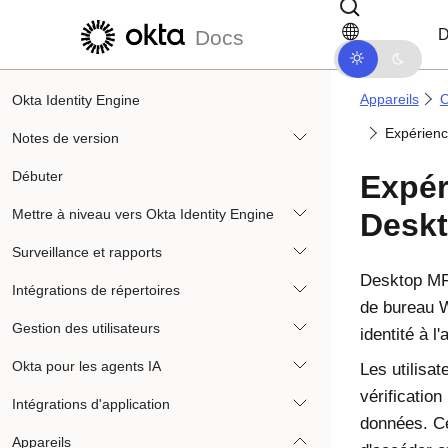
Passer au contenu principal
Passer à la navigation dans les d
D
Docs
Appareils
O
Okta Identity Engine
Expérienc
Notes de version
Débuter
Expér
Mettre à niveau vers Okta Identity Engine
Desk
Surveillance et rapports
Desktop M
Intégrations de répertoires
de bureau
Gestion des utilisateurs
identité à l
Okta pour les agents IA
Les utilisa
vérification
Intégrations d'application
données. Ce
Appareils