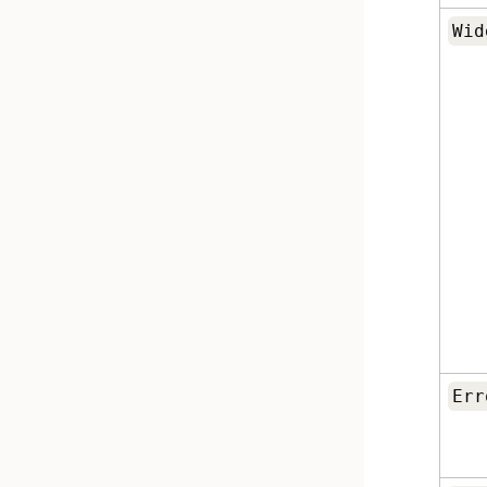
Wid
Err