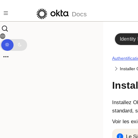
Passer au contenu principal
Docs
Identity
Authentificat
Installer
Insta
Installez
O
standard, 
Voir les ex
Le
Si