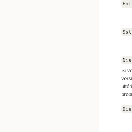
Enf
Ssl
Dis
Si v
vers
ulté
propr
Dis