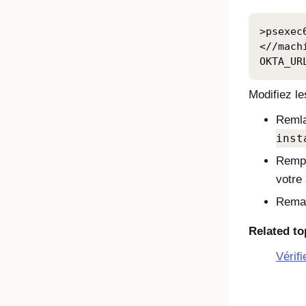
>psexec
<//mach
OKTA_UR
Modifiez l
Reml
inst
Remp
votre 
Rema
Related to
Vérif