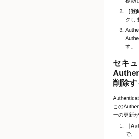
移動
登録
クし
Aut
Aut
す。
セキュ
Auth
削除す
Authen
このAuth
ーの更新
Aut
で、