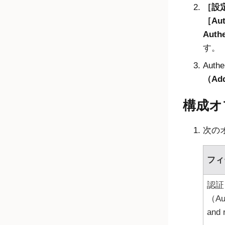
設定
Au
Auth
す。
Auth
（Ad
構成オ
次の
フィ
認証
（Aut
and 