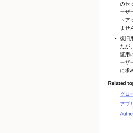
のセ
ーザ
トア
ませ
復旧
たが
証用
ーザ
に求
Related to
グロ
アプ
Auth