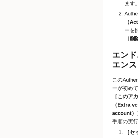
ます
Auth
（Act
ーを
削除
エンド
エンス
このAuth
ーが初め
このア
（Extra ver
account）
手順の実
セ