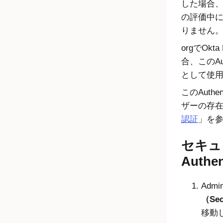
した場合
の評価中に
りません
orgでOkt
合、このAuth
として使
このAuth
ザーの存
認証
」を
セキュ
Authe
Admin
（Sec
移動