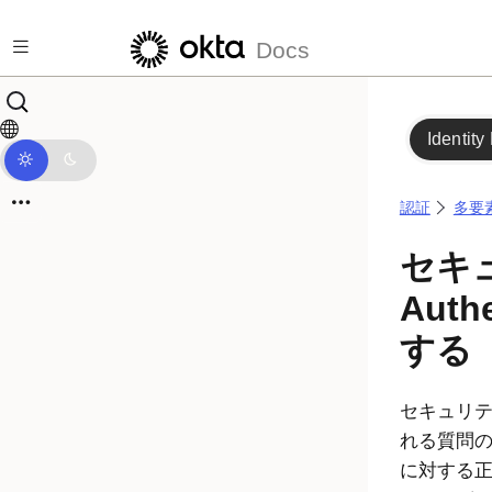
メインコンテンツにスキップ
Docs
Identity
認証
多要
セキ
Auth
する
セキュリティ
れる質問
に対する