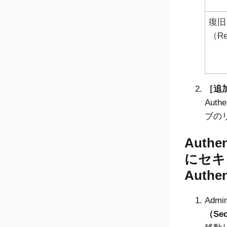
復旧
（Re
追
Authe
ブの
Auth
にセキ
Authe
Admin
（Sec