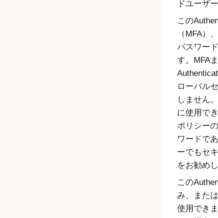
ドユーザ
このAuthe
（MFA）
パスワー
す。MFA
Authen
ローバル
しません。この
に使用で
ポリシーのプ
ワードで
ーでもセ
をお勧め
このAuth
み、また
使用でき