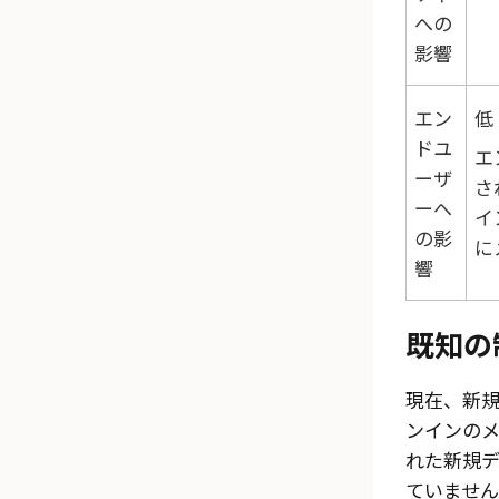
への
影響
エン
低
ドユ
エ
ーザ
さ
ーへ
イ
の影
に
響
既知の
現在、新
ンインの
れた新規
ていません