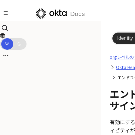
メインコンテンツにスキップ
Docs
Identity
orgレベル
Okta H
エンドユ
エン
サイ
有効にする
ィビティ