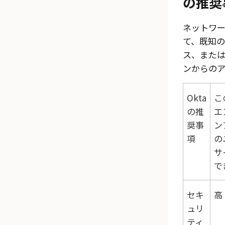
の推奨
ネットワ
て、既知の
ス、または
ンからのア
Okta
こ
の推
エ
奨事
ン
項
の
サ
で
セキ
高
ュリ
ティ