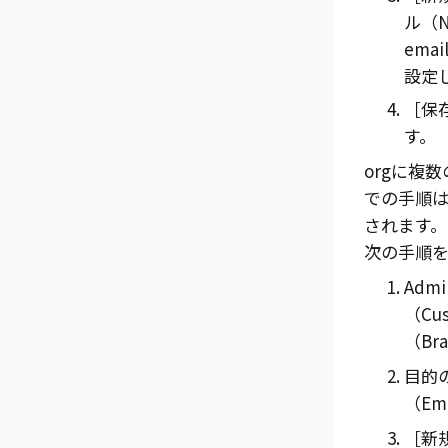
ル（Ne
emai
設定
保存
す。
orgに複
での手順
されます
次の手順を
Admi
（Cus
（Br
目的
（Ema
新