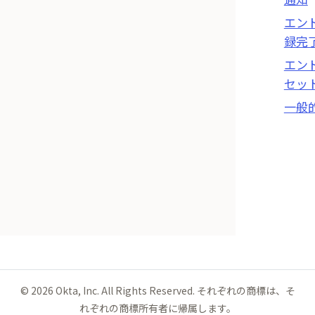
エンド
録完
エンド
セッ
一般
©
2026
Okta, Inc. All Rights Reserved. それぞれの商標は、そ
れぞれの商標所有者に帰属します。