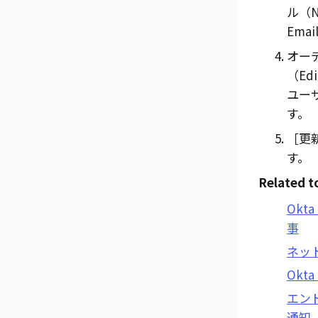
ル（Ne
Emai
オー
（Ed
ユーザ
す。
更新
す。
Related t
Okta
事
ネッ
Okta
エン
通知