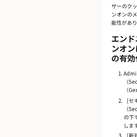
ザーのク
ンオンの
能性があり
エンド
ンオン
の有効
Admi
（Sec
（Gen
セ
（Secu
の下
しま
新