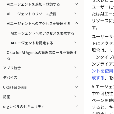
AIエージェントを追加・登録する
ユーザーに
たはAIエ
AIエージェントのリソース接続
リソースに
AIエージェントへのアクセスを管理する
す。
AIエージェントへのアクセスを要求する
ユーザーサ
トにアクセ
AIエージェントを認定する
場合は、リ
Okta for AI Agentsの管理者ロールを管理す
ーンタイプ
る
ンプライア
アプリ統合
ントを使用
成する
」を
デバイス
AIエージ
Okta FastPass
中で可視性
認証
ペーンを使
orgレベルのセキュリティ
すると、キ
を設定して