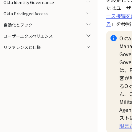
Okta Identity Governance
たはユーザ
Okta Privileged Access
ース接続を
る
」を参照
自動化とフック
ユーザーエクスペリエンス
Okta 
Mana
リファレンスと仕様
Gove
Gov
は、F
客が利
るOkt
ん。Ok
Mil
Age
スト
限ま