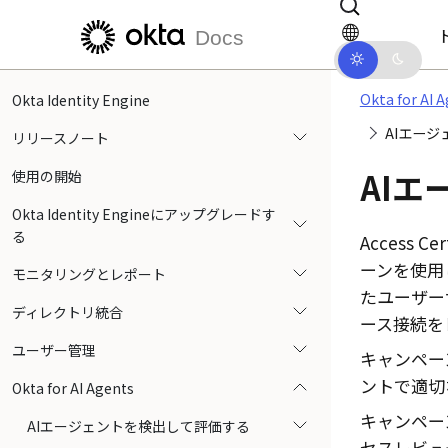
メインコンテンツにスキップ
ドキュメントナビゲーションにス
Docs
Okta for AI 
Okta Identity Engine
AIエー
リリースノート
AI
使用の開始
Okta Identity Engineにアップグレードす
る
Access C
ーンを使用
モニタリングとレポート
たユーザー
ディレクトリ統合
ース接続を
ユーザー管理
キャンペー
ントで適切
Okta for AI Agents
キャンペー
AIエージェントを検出して評価する
セスレビュ