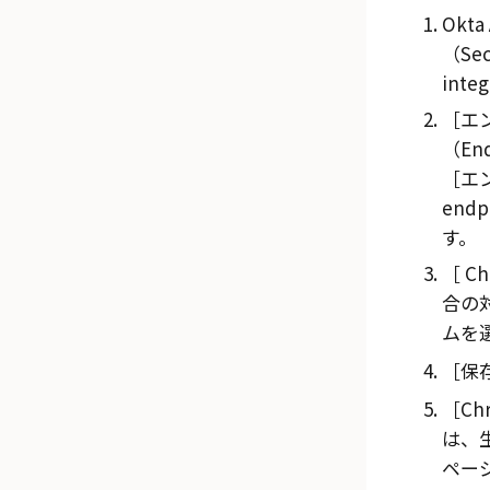
Okta
（Sec
inte
エ
（End
エ
endp
す。
Ch
合の
ムを
保存
Chr
は、
ペー