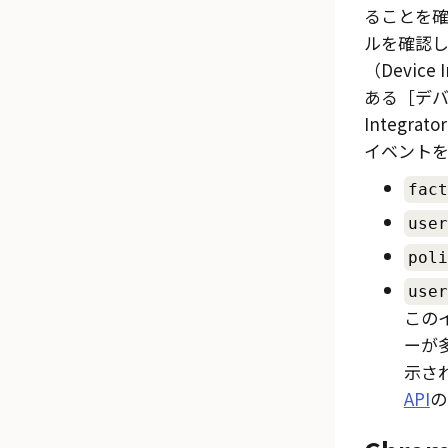
ることを
ルを確認し
（Device 
ある
デバ
Integrato
イベントを
fact
user
poli
user
この
ーが
示さ
API
の