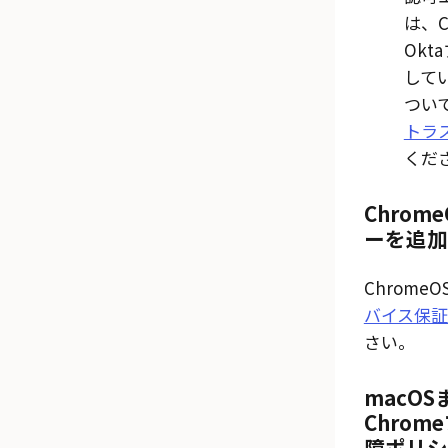
は、C
Ok
して
つい
トラ
くだ
Chro
ーを追加
Chrom
バイス保
さい。
macO
Chro
障ポリシ