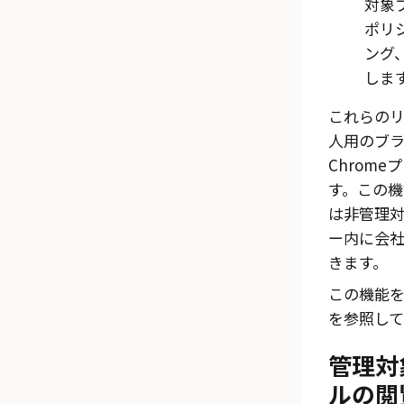
対象
ポリ
ング
しま
これらの
人用のブ
Chrom
す。この機
は非管理対
ー内に会
きます。
この機能
を参照して
管理対
ルの閲