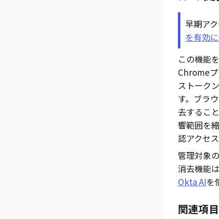
早期アク
を有効に
この機能
Chrom
ストーク
す。ブラ
去するこ
響範囲を
認アクセ
管理対象の
消去機能
Okta AI
を
関連項目