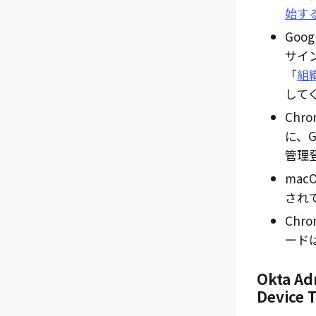
始す
Goo
サイ
「
組
して
Chr
に、G
管理
mac
され
Chr
ード
Okta
Ad
Device