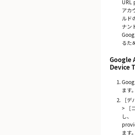
URL 
アカウ
ルド
ナン
Goo
るた
Googl
Device
Goo
ます
デバ
コ
し、
provi
ます