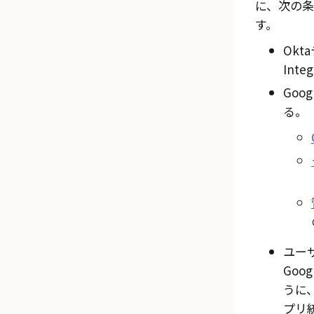
に、次の
す。
Okta
Integ
Goog
る。
ユー
Goo
うに、O
プリ