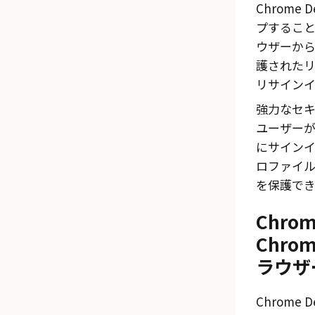
Chrome 
プすることで
ウザーか
護された
リサイン
強力なセ
ユーザー
にサインイ
ロファイ
を保護でき
Chrom
Chro
ラウザ
Chrome 