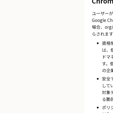
Chr
ユーザー
Google
場合、or
らされます
資格
は、
ドマ
す。
の企
安全
して
対象
る脆
ポリ