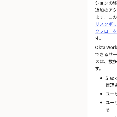
ションの
追加のア
ます。こ
リスクポ
クフロー
す。
Okta Work
できるサ
スは、数
す。
Slack
管理
ユー
ユー
る