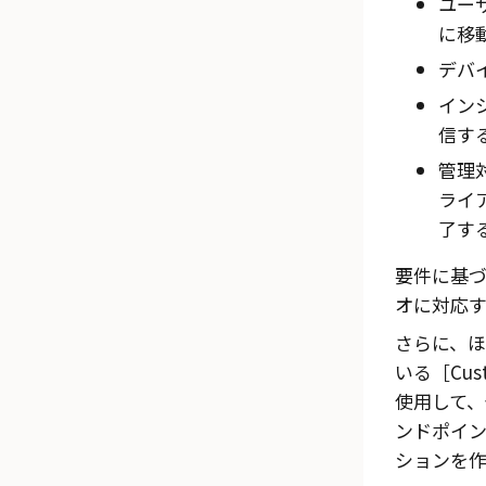
ユー
に移
デバ
イン
信す
管理
ライ
了す
要件に基
オに対応
さらに、ほ
いる
Cus
使用して、
ンドポイ
ションを作