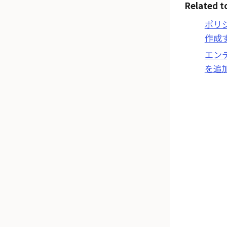
Related t
ポリ
作成
エン
を追