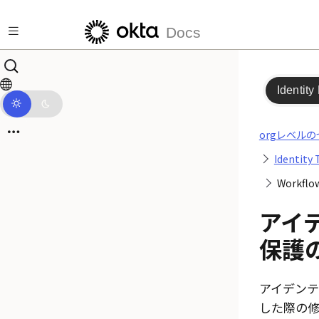
メインコンテンツにスキップ
Docs
Identity
orgレベル
Identity 
Workflo
アイ
保護
アイデンテ
した際の