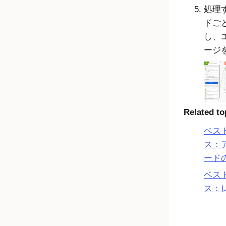
処理
ドご
し、
ージ
Related to
ベス
ス：
ード
ベス
ス：