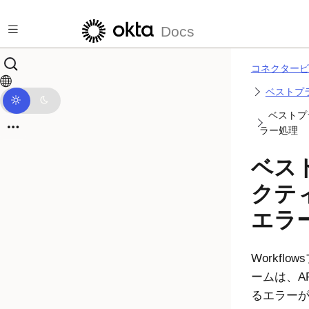
メインコンテンツにスキップ
Docs
コネクタービ
ベストプ
ベストプ
ラー処理
ベス
クテ
エラ
Workfl
ームは、A
るエラー