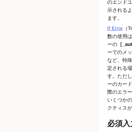
のエンド
示される
ます。
If Error
（Tr
数の使用
ーの
_au
ーでのメ
など、特
定される
す。ただ
ーのカー
際のエラ
いくつか
クティス
必須入