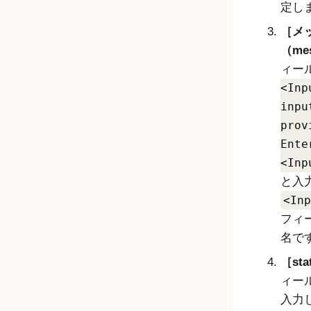
定し
メ
（me
ィー
<Inp
inpu
prov
Ente
<Inp
と入
<Inp
フィ
名で
sta
ィー
入力