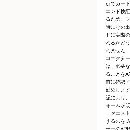
点でカー
エンド検
るため、
時にその
ドに実際
れるかど
れません
コネクタ
は、必要
ることをA
前に確認
勧めしま
認により
ォームが
リクエスト
するのを
ザーのAP