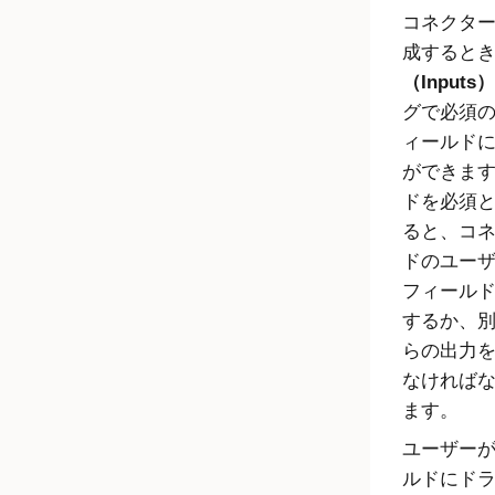
コネクタ
成すると
（Inputs）
グで必須
ィールド
ができま
ドを必須
ると、コ
ドのユー
フィール
するか、
らの出力
なければ
ます。
ユーザー
ルドにド