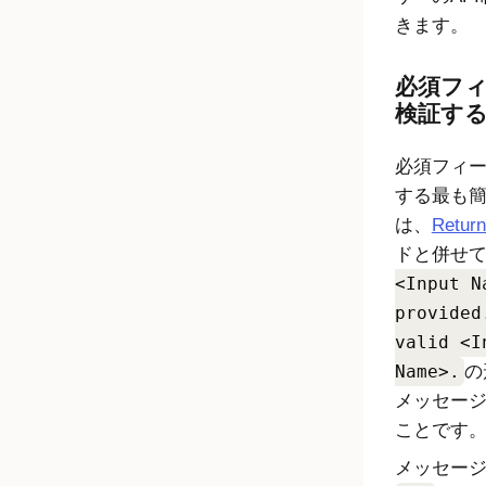
きます。
必須フ
検証す
必須フィ
する最も
は、
Return
ドと併せ
<Input N
provided
valid <I
Name>.
の
メッセー
ことです
メッセー