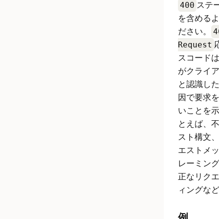
400
ステ
を含める
ださい。
4
Request
スコード
がクライ
と認識し
因で要求
いことを
とえば、
スト構文
エストメ
レーミン
正なリク
ィングな
例