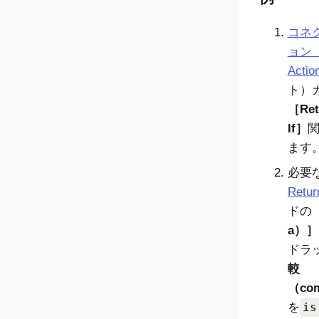
コネ
ョン（C
Acti
ト）
Ret
If
ます
必要
Return
ドの
a）
ドラ
較
（com
を
is