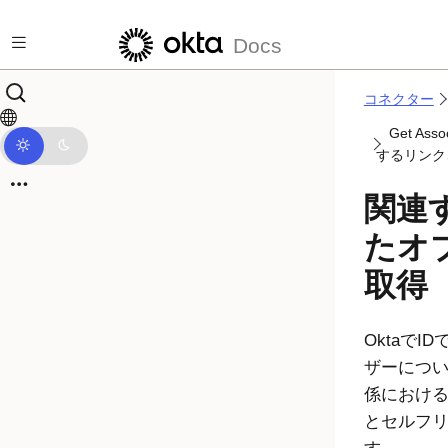
メインコンテンツにスキップ
Docs
コネクター
Get Asso
するリンク
関連
たオ
取得
Okta
でID
ザーにつ
係における
とセルフ