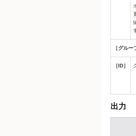
グループ
ID
出力