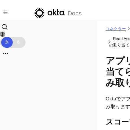
メインコンテンツにスキップ
Docs
コネクター
Read As
の割り当て
アプ
当て
み取
Okta
でア
み取りま
スコー