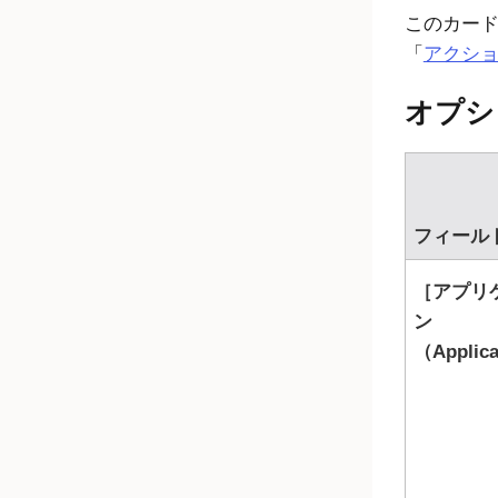
このカード
「
アクシ
オプシ
フィール
アプリ
ン
（Applic