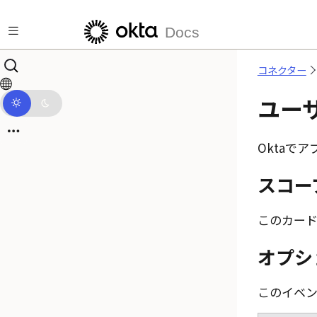
メインコンテンツにスキップ
Docs
コネクター
ユー
Okta
でア
スコー
このカード
オプシ
このイベ