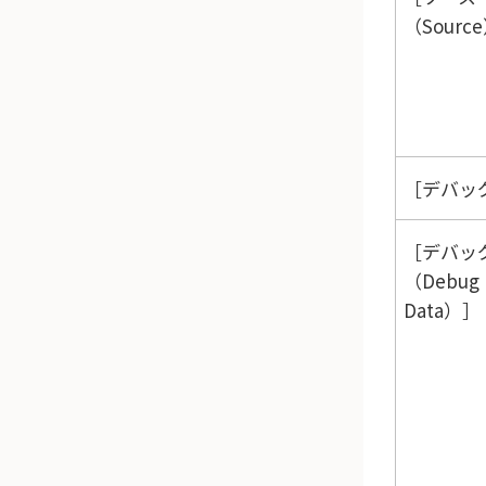
（Sourc
デバッグ
デバッ
（Debug
Data）