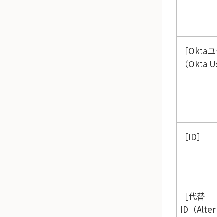
Okta
（Okta U
ID
代替
ID（Alter