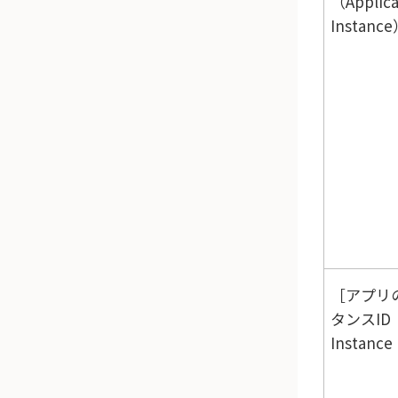
（Applica
Instanc
アプリ
タンスID
Instance