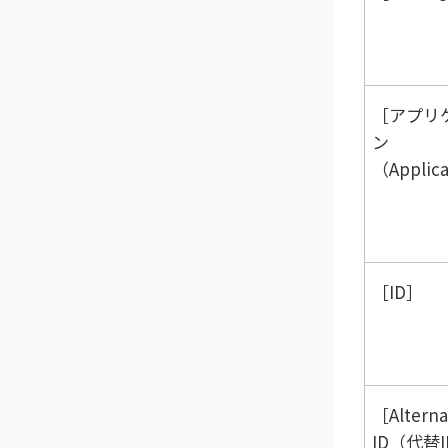
アプリ
ン
（Applic
ID
Alterna
ID（代替