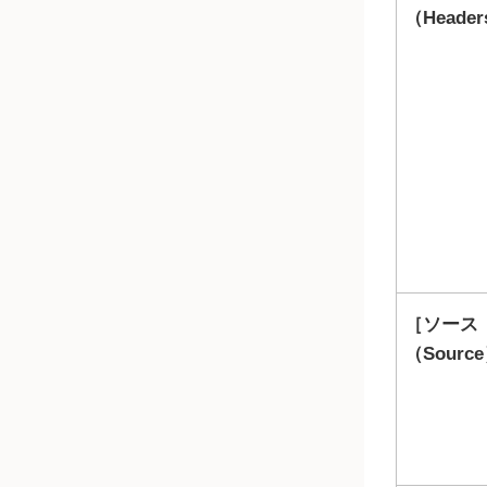
（Heade
ソース
（Sourc