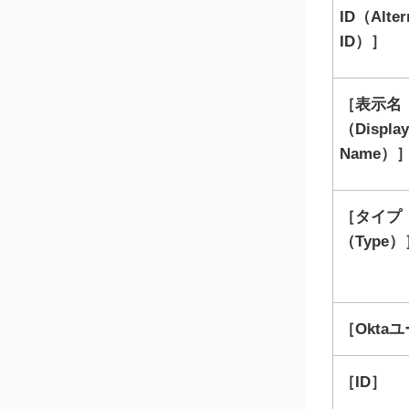
ID（Alter
ID）
表示名
（Display
Name）
タイプ
（Type）
Oktaユ
ID