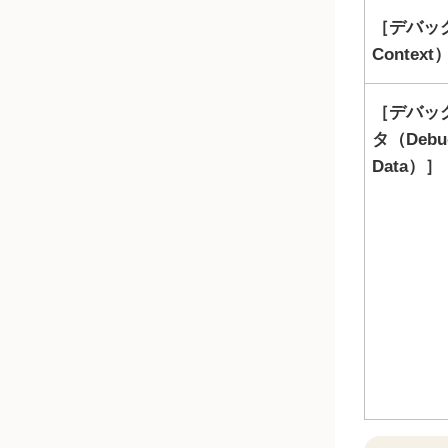
デバッ
Context
デバッ
タ（Debu
Data）