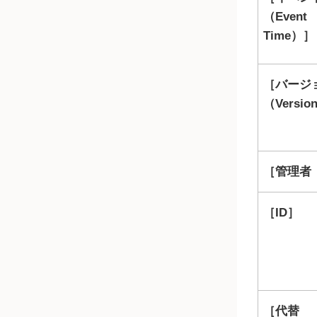
（Event
Time）
バージ
（Versio
管理者（
ID
代替