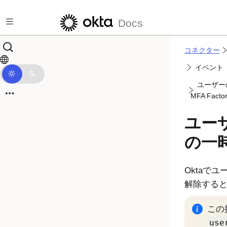
メインコンテンツにスキップ
Docs
コネクター
イベント（
ユーザー
MFA Facto
ユー
の一
Okta
でユー
解除する
この
use