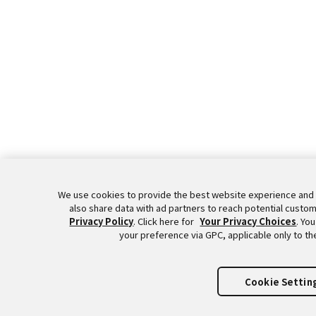
We use cookies to provide the best website experience and 
also share data with ad partners to reach potential custom
Privacy Policy
. Click here for
Your Privacy Choices
. Yo
your preference via GPC, applicable only to th
Cookie Settin