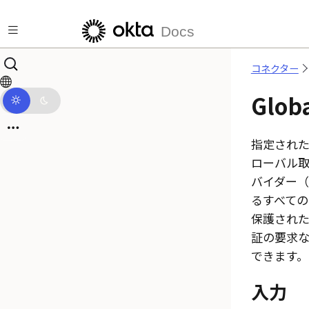
メインコンテンツにスキップ
Docs
コネクター
Globa
指定され
ローバル取
バイダー（Id
るすべての
保護され
証の要求
できます。
入力