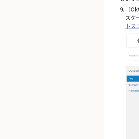
Ok
スケ
トス