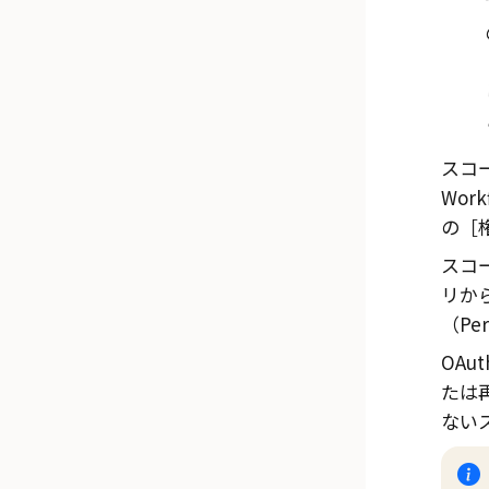
スコ
Work
の
スコ
リか
（Per
OA
たは
ない