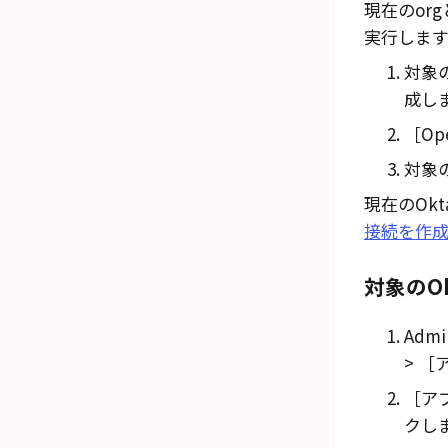
現在のor
実行します
対象
成し
Op
対象
現在の
Okt
接続を作
対象のOk
Admi
ア
アプ
クし