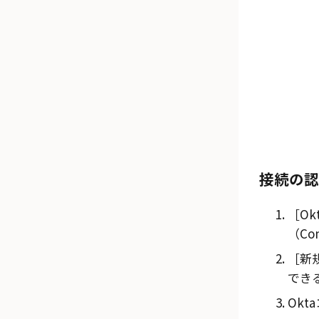
接続の認
Ok
（Con
新規
でき
Okta