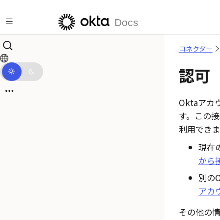
メインコンテンツにスキップ
Docs
コネクター
認可
Okta
アカ
す。この
利用できま
現在
から
別の
O
アカ
その他の