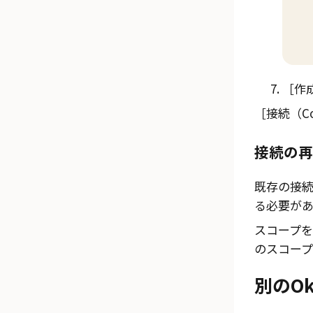
作成
接続（Co
接続の再
既存の接
る必要があ
スコープ
のスコープ
別のOk