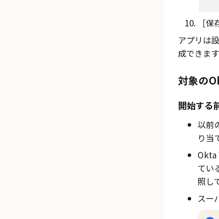
保存
アプリは設
成できます
対象のO
開始する
以前
り当
Okta
てい
照し
スー