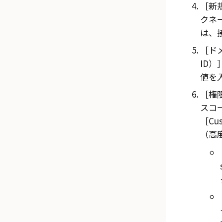
新規
クネー
は、
ド
ID）
値を
権限
スコー
Cu
（高