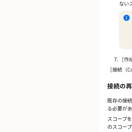
ない
作成
接続（Co
接続の再
既存の接
る必要があ
スコープ
のスコープ