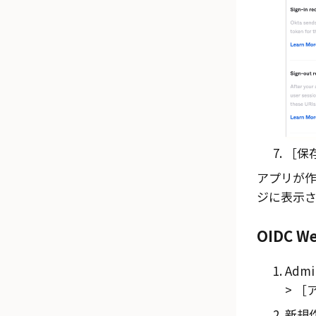
保存
アプリが
ジに表示さ
OIDC 
Admi
ア
新規