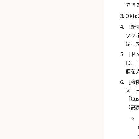
でき
Okta
新規
ックネ
は、
ド
ID）
値を
権限
スコー
Cu
（高