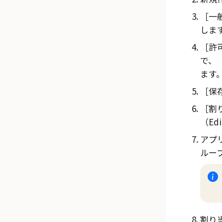
一般
しま
許可
で、
ます
保存
割り
（Ed
アプ
ルー
割り