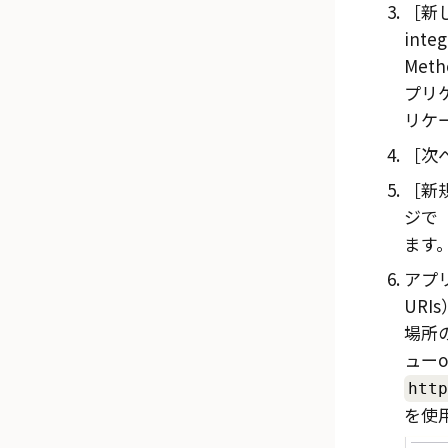
新し
inte
Met
プリケ
リケー
次へ
新規
ジで
ます
アプ
URIs
場所
ュー
http
を使