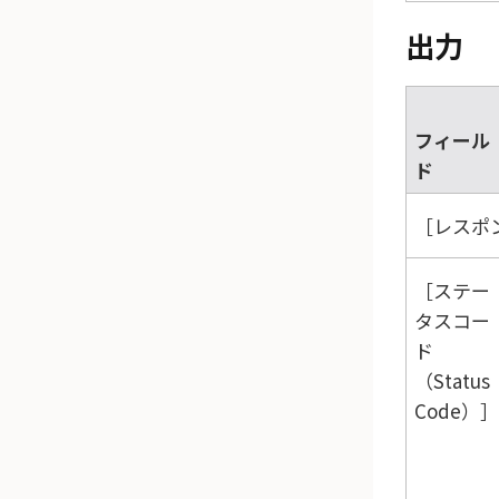
出力
フィール
ド
レスポン
ステー
タスコー
ド
（Status
Code）