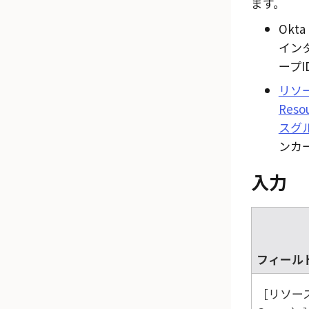
ます。
Okta 
イン
ープ
リソ
Reso
スグ
ンカ
入力
フィール
リソース