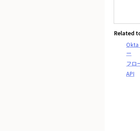
Related t
Okta
ー
フロ
API