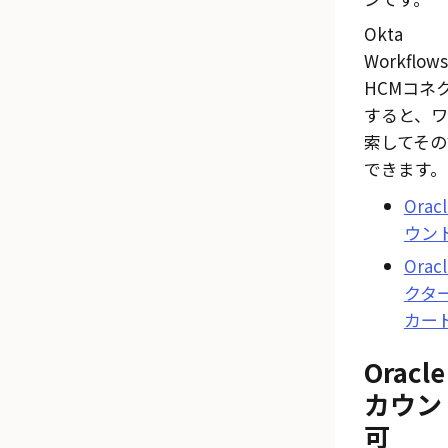
Okta
Workflows
HCM
コネ
すると、
索してその
できます。
Orac
ウン
Orac
クタ
カー
Oracl
カウン
可