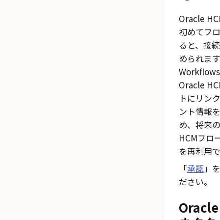
Oracle H
初めてフ
ると、接
められます
Workflows
Oracle H
トにリン
ント情報
め、将来
HCM
フロ
を再利用で
「
承認
」
ださい。
Oracl