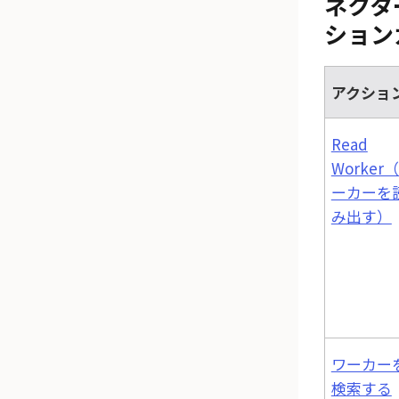
ネクタ
ション
アクショ
Read
Worker
ーカーを
み出す）
ワーカー
検索する