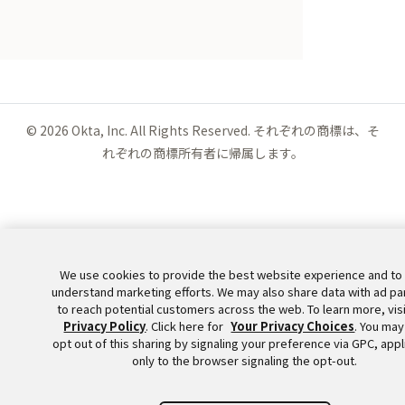
©
2026
Okta, Inc. All Rights Reserved. それぞれの商標は、そ
れぞれの商標所有者に帰属します。
We use cookies to provide the best website experience and to
understand marketing efforts. We may also share data with ad pa
to reach potential customers across the web. To learn more, visi
Privacy Policy
. Click here for
Your Privacy Choices
. You may
opt out of this sharing by signaling your preference via GPC, appl
only to the browser signaling the opt-out.