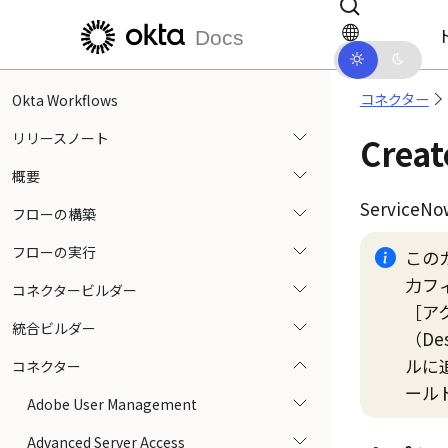
メインコンテンツにスキップ
ドキュメントナビゲーションにス
Docs
コネクター
Okta Workflows
リリースノート
Cre
概要
ServiceNo
フローの構築
フローの実行
この
力フ
コネクタービルダー
アク
統合ビルダー
（Des
ルに
コネクター
ール
Adobe User Management
Advanced Server Access