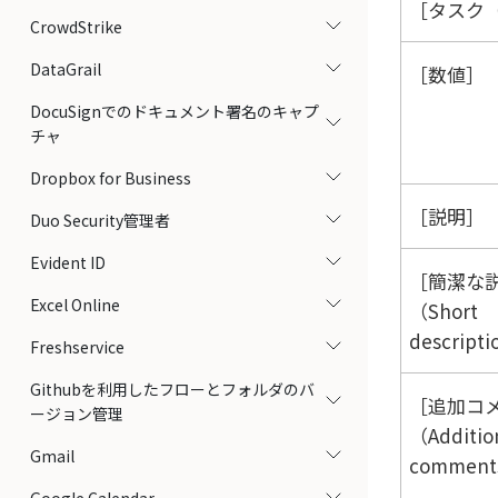
タスク（
CrowdStrike
DataGrail
数値
DocuSignでのドキュメント署名のキャプ
チャ
Dropbox for Business
説明
Duo Security管理者
Evident ID
簡潔な
Excel Online
（Short
descript
Freshservice
Githubを利用したフローとフォルダのバ
追加コ
ージョン管理
（Additio
Gmail
commen