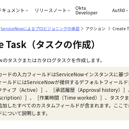
キップ
Okta
ドキュメント
リリースノート
Auth0
Developer
ServiceNowによるプロビジョニングの承認
アクション
Creat
ate Task（タスクの作成）
w
のタスクまたはカタログタスクを作成します。
カードの入力フィールドは
ServiceNow
インスタンスに基づ
ィールドには
ServiceNow
が提供するデフォルトフィールド
ティブ（Active）
、
承認履歴（Approval history）
cription）
、
作業時間（Time worked）
、タスク
追加したすべてのカスタムフィールドが含まれます。ここで
ドについて説明します。