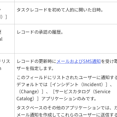
ン
タスクレコードを初めて人的に開いた日時。
d）
歴
レコードの承認の履歴。
l
チリス
レコードの更新時に
メールおよびSMS通知
を受け
h
ザーを指定します。
このフィールドにリストされたユーザーに通知す
デフォルトでは
インシデント（Incident）
、
（Change）
、
サービスカタログ（Service
Catalog）
アプリケーションのみです。
タスクベースのその他のアプリケーションでは、
メール通知を作成してこれらのユーザーに送信す