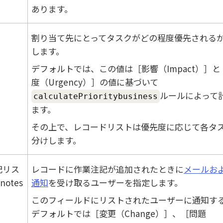
あります。
割り当て先にとってタスクがどの程度優先される
します。
デフォルトでは、この値は
影響（Impact）
と
度（Urgency）
の値に基づいて
ルールによって
calculatePrioritybusiness
ます。
その上で、レコードリストは優先度に応じて各タ
分けします。
記リス
レコードに作業注記が追加されたときに
メールおよ
notes
通知
を受け取るユーザーを指定します。
このフィールドにリストされたユーザーに通知す
デフォルトでは
変更（Change）
、
問題