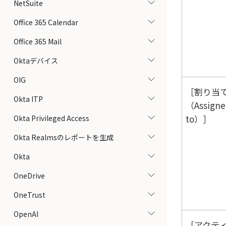
NetSuite
Office 365 Calendar
Office 365 Mail
Oktaデバイス
OIG
割り当
Okta ITP
（Assigne
to）
Okta Privileged Access
Okta Realmsのレポートを生成
Okta
OneDrive
OneTrust
OpenAI
アクテ