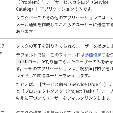
（Problem）
、
サービスカタログ（Service
Catalog）
アプリケーションのみです。
タスクベースのその他のアプリケーションでは、
メール通知を作成してこれらのユーザーに送信す
あります。
て先
タスクの完了を割り当てられるユーザーを指定し
d
デフォルトでは、このフィールドは
参照修飾子
を
ロールが割り当てられたユーザーのみを表
itil
す。一部のアプリケーションは、親参照修飾子を
ライドして関連ユーザーを表示します。
たとえば、
サービス命令（Service Order）
テ
と
プロジェクトタスク（Project Task）
テー
キルに基づいてユーザーをフィルタリングします
ィブ
タスクの作業がまだ行われているかどうか、また