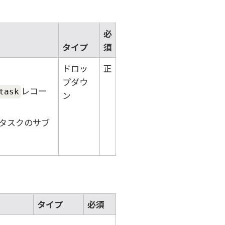
必
タイプ
須
ドロッ
正
。
プダウ
レコー
task
ン
タスクのサブ
タイプ
必須