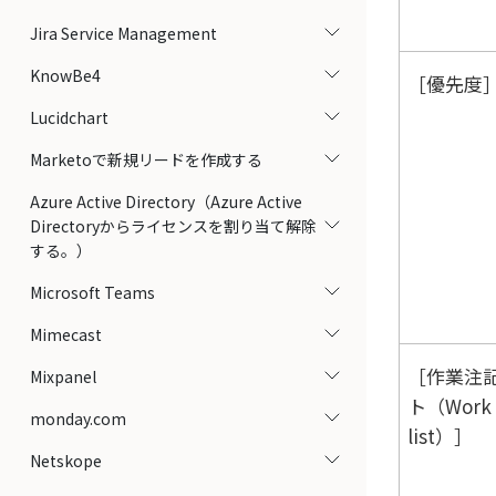
Jira Service Management
KnowBe4
優先度
Lucidchart
Marketoで新規リードを作成する
Azure Active Directory（Azure Active
Directoryからライセンスを割り当て解除
する。）
Microsoft Teams
Mimecast
作業注
Mixpanel
ト（Work 
monday.com
list）
Netskope