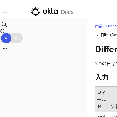
メインコンテンツにスキップ
Docs
関数（Funct
日時（Dat
Diffe
2つの日付
入力
フィ
ール
ド
定