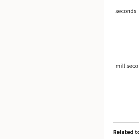
seconds
millisec
Related t