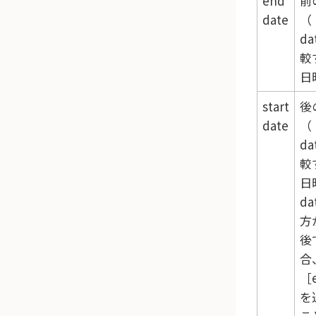
end
前
date
（
da
較
日
start
後
date
（
da
較
日
da
方
後
合
を
こ