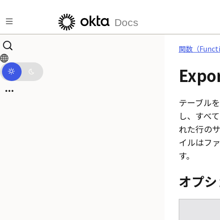
メインコンテンツにスキップ
Docs
関数（Funct
Expor
テーブルを
し、すべ
れた行のサ
イルはフ
す。
オプシ