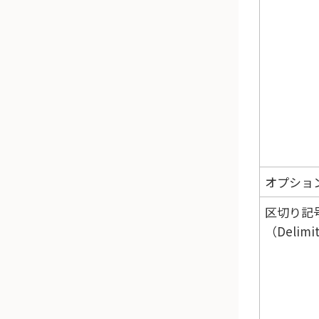
オプショ
区切り記
（Delimi