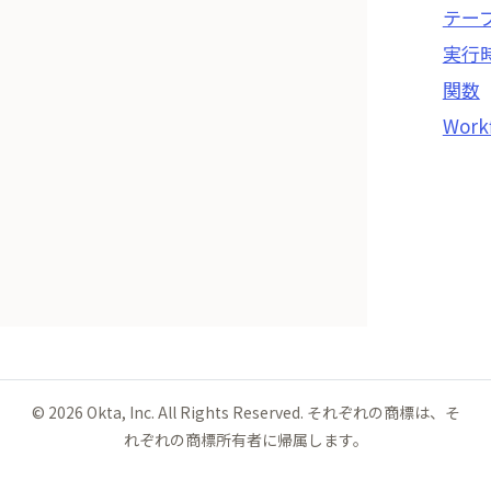
テー
実行
関数
Work
©
2026
Okta, Inc. All Rights Reserved. それぞれの商標は、そ
れぞれの商標所有者に帰属します。