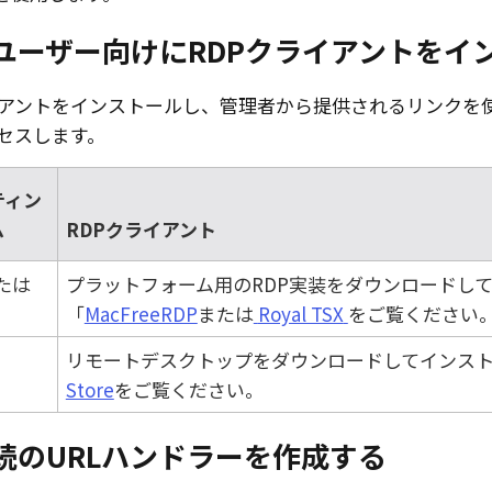
ユーザー向けにRDPクライアントをイ
イアントをインストールし、管理者から提供されるリンクを使っ
セスします。
ティン
ム
RDPクライアント
または
プラットフォーム用のRDP実装をダウンロードし
「
MacFreeRDP
または
Royal TSX
をご覧ください
リモートデスクトップをダウンロードしてインス
Store
をご覧ください。
接続のURLハンドラーを作成する