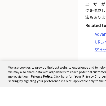
ユーザーが
クを作成し
法もありま
Related to
Adva
URL
SSH
We use cookies to provide the best website experience and to help 
We may also share data with ad partners to reach potential customer
more, visit our
Privacy Policy
. Click here for
Your Privacy Choice
sharing by signaling your preference via GPC, applicable only to the 
©
2026
Okt