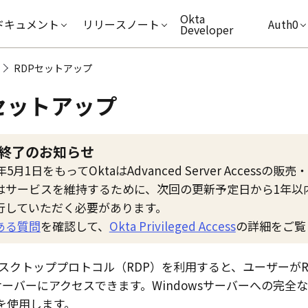
キップ
Okta
ドキュメント
リリースノート
Auth0
Developer
RDPセットアップ
セットアップ
終了のお知らせ
6年5月1日をもって
Okta
は
Advanced Server Access
の販売・
はサービスを維持するために、次回の更新予定日から1年以
行していただく必要があります。
ある質問
を確認して、
Okta Privileged Access
の詳細をご覧
スクトッププロトコル（RDP）を利用すると、ユーザーがR
wsサーバーにアクセスできます。Windowsサーバーへの完
Iを使用します。