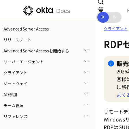
メインコンテンツにスキップ
ドキュメントナビゲーションにス
Docs
クライアント
Advanced Server Access
リリースノート
RDP
Advanced Server Accessを開始する
サーバーエージェント
販売
202
クライアント
客様
ゲートウェイ
に移
よく
AD参加
チーム管理
リモートデ
リファレンス
Windo
RDPはGU