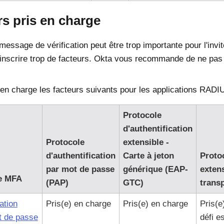
s pris en charge
 message de vérification peut être trop importante pour l'inv
 inscrire trop de facteurs.
Okta
vous recommande de ne pas in
en charge les facteurs suivants pour les applications RADI
Protocole
d'authentification
Protocole
extensible -
d'authentification
Carte à jeton
Protoc
par mot de passe
générique (EAP-
extens
e MFA
(PAP)
GTC)
trans
ation
Pris(e) en charge
Pris(e) en charge
Pris(e
 de passe
défi e