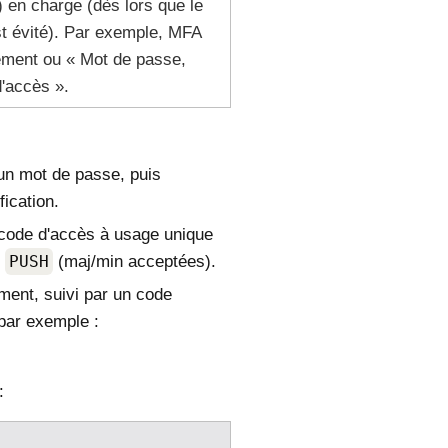
) en charge (dès lors que le
st évité). Par exemple, MFA
ement ou « Mot de passe,
'accès ».
d'un mot de passe, puis
fication.
n code d'accès à usage unique
,
PUSH
(maj/min acceptées).
ment, suivi par un code
par exemple :
: