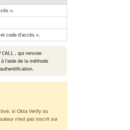
ccès ».
et code d'accès ».
/
CALL
, qui renvoie
 à l'aide de la méthode
authentification.
ivé, si Okta Verify ou
sateur n'est pas inscrit sur