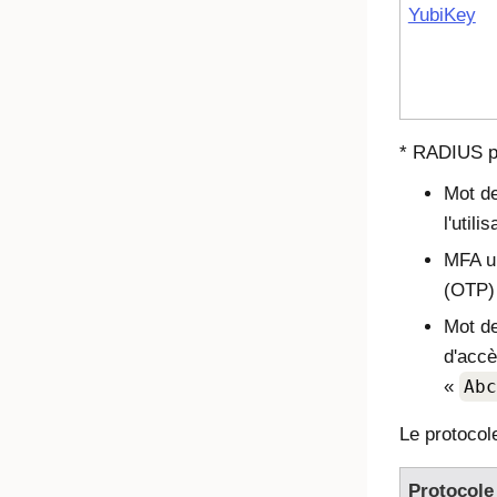
YubiKey
* RADIUS pr
Mot de
l'utili
MFA un
(OTP) 
Mot de
d'accè
«
Abc
Le protocol
Protocole