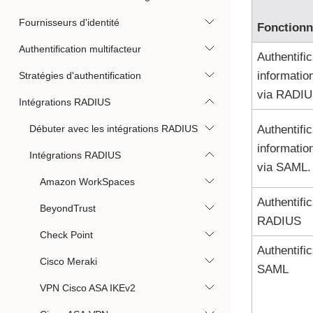
Fournisseurs d'identité
Fonctionn
Authentification multifacteur
Authentifi
information
Stratégies d'authentification
via RADI
Intégrations RADIUS
Débuter avec les intégrations RADIUS
Authentifi
information
Intégrations RADIUS
via SAML.
Amazon WorkSpaces
Authentific
BeyondTrust
RADIUS
Check Point
Authentific
Cisco Meraki
SAML
VPN Cisco ASA IKEv2