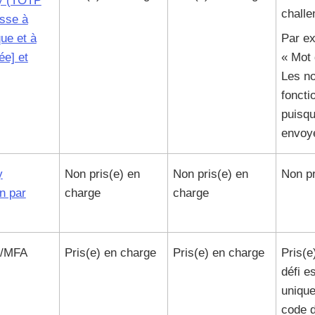
fy (TOTP
challe
sse à
ue et à
Par e
ée] et
« Mot
Les no
foncti
puisqu
envoy
y
Non pris(e) en
Non pris(e) en
Non pr
on par
charge
charge
/MFA
Pris(e) en charge
Pris(e) en charge
Pris(e
défi e
uniqu
code d