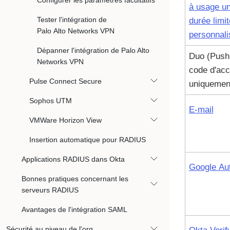
Configurer les paramètres facultatifs
à usage un
Tester l'intégration de
durée limit
Palo Alto Networks VPN
personnali
Dépanner l'intégration de Palo Alto
Duo (Push
Networks VPN
code d'ac
Pulse Connect Secure
uniquemen
Sophos UTM
E-mail
VMWare Horizon View
Insertion automatique pour RADIUS
Applications RADIUS dans Okta
Google Aut
Bonnes pratiques concernant les
serveurs RADIUS
Avantages de l'intégration SAML
Sécurité au niveau de l'org