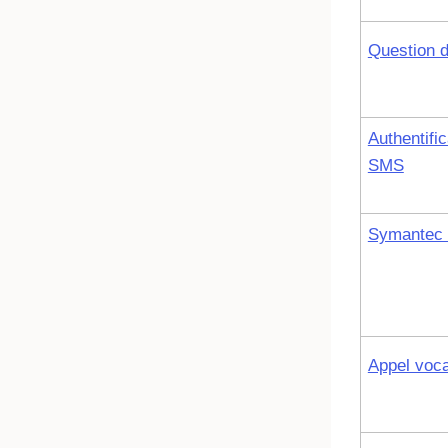
Question d
Authentific
SMS
Symantec
Appel voca