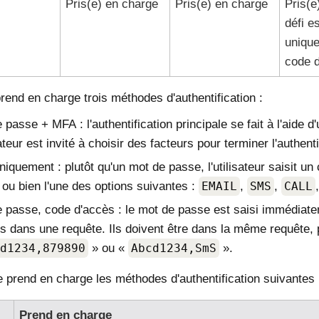
Pris(e) en charge
Pris(e) en charge
Pris(e
défi e
uniqu
code d
end en charge trois méthodes d'authentification :
 passe + MFA : l'authentification principale se fait à l'aide 
sateur est invité à choisir des facteurs pour terminer l'authenti
iquement : plutôt qu'un mot de passe, l'utilisateur saisit u
ou bien l'une des options suivantes :
EMAIL
,
SMS
,
CALL
 passe, code d'accès : le mot de passe est saisi immédiate
s dans une requête. Ils doivent être dans la même requête, 
d1234,879890
» ou «
Abcd1234,SmS
».
e prend en charge les méthodes d'authentification suivantes 
Prend en charge