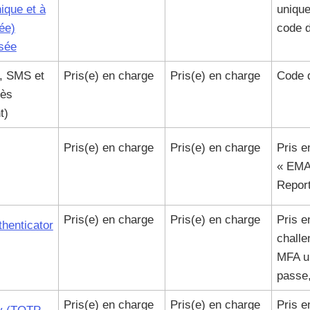
ique et à
uniqu
ée)
code d
sée
, SMS et
Pris(e) en charge
Pris(e) en charge
Code 
cès
t)
Pris(e) en charge
Pris(e) en charge
Pris e
« EMAI
Repor
Pris(e) en charge
Pris(e) en charge
Pris e
henticator
challe
MFA u
passe,
Pris(e) en charge
Pris(e) en charge
Pris e