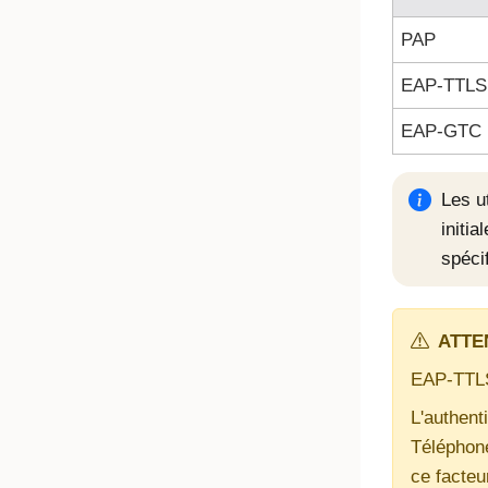
PAP
EAP-TTLS
EAP-GTC
Les u
initi
spécif
ATTE
EAP-TTLS 
L'authent
Téléphone 
ce facteu