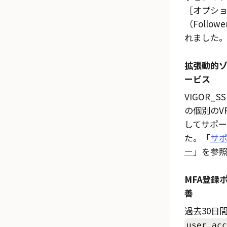
オプシ
（Followe
れました
拡張動的ゾ
ービス
VIGOR_
の個別のV
してサポ
た。「
サポ
ー
」を参
MFA登録
善
過去30日
user.acc