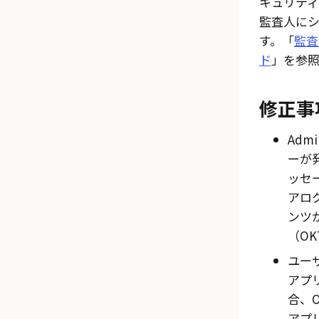
キュリテ
監査人に
す。「
監査
ド
」を参
修正事
Adm
ーが
ッセ
アロ
ンツ
（OKT
ユー
アプ
合、
アプ