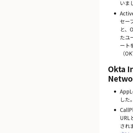
いまし
Acti
セー
と、
たユ
ート
（OKT
Okta I
Netwo
App
した
Cal
UR
され