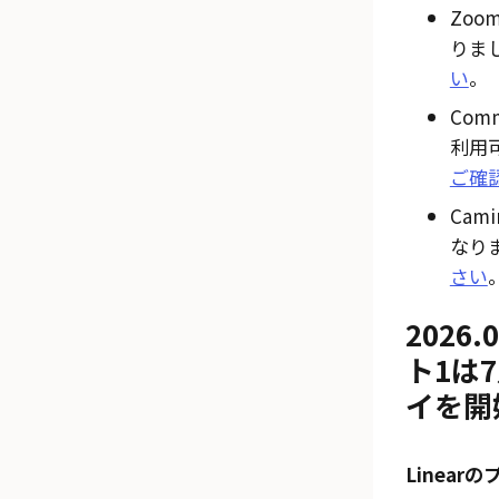
Zoo
りま
い
。
Com
利用
ご確
Cam
なり
さい
2026
ト1は
イを開
Linear