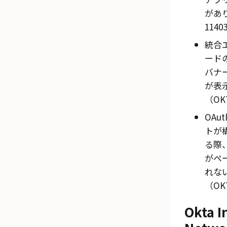
があり
1140
統合
ードの
バナ
が表
（OKT
OAu
トが
る際
がペ
れな
（OKT
Okta I