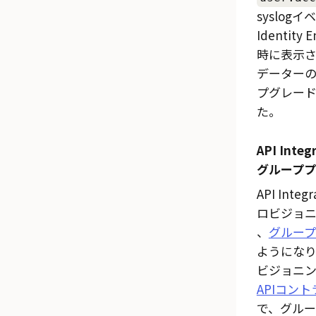
syslog
Identit
時に表示さ
データー
プグレー
た。
API Inte
グループ
API Inte
ロビジョ
、
グルー
ようにな
ビジョニ
APIコン
で、グル