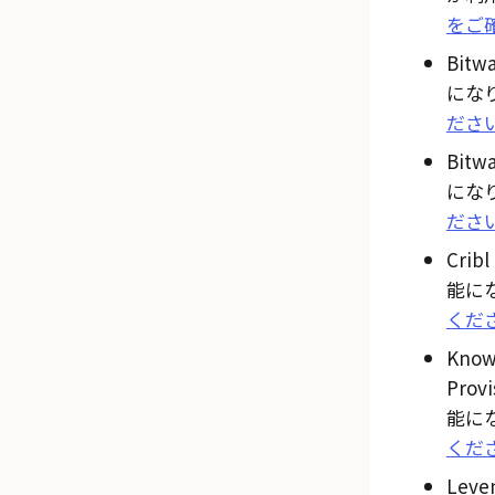
をご
Bit
にな
ださ
Bit
にな
ださ
Cri
能に
くだ
Know
Pro
能に
くだ
Lev