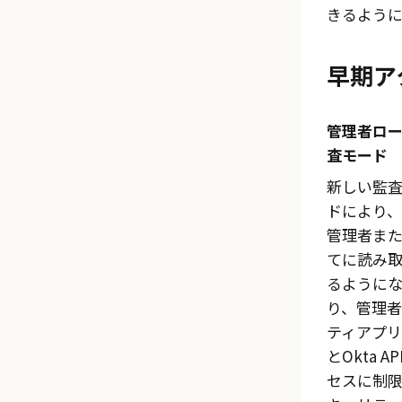
きるように
早期ア
管理者ロ
査モード
新しい監
ドにより
管理者ま
てに読み
るように
り、管理者
ティアプリを
とOkta 
セスに制