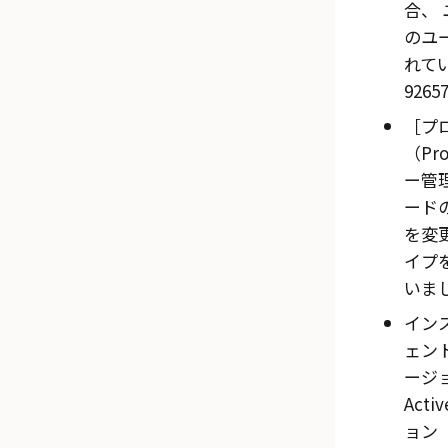
合、
のユ
れてい
9265
プ
（Prof
ー管
ード
を変
イプ
いまし
インス
ェント
ージ
Acti
ョン（