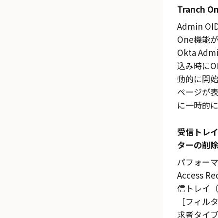
Tranch O
Admin OID
One機能
Okta Ad
込み時にO
動的に開
ページが
に一時的
受信トレ
ターの削
パフォーマ
Access 
信トレイ（I
フィルター
求者タイプ（R