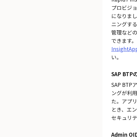
プロビジ
になりま
ニングす
管理など
できます。
InsightAp
い。
SAP BT
SAP B
ングが利
た。アプ
とき、エ
セキュリテ
Admin OI