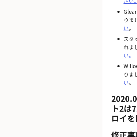
さい
Gle
りま
い
。
スタ
れま
い。
Wil
りま
い
。
2020
ト2は
ロイを
修正事