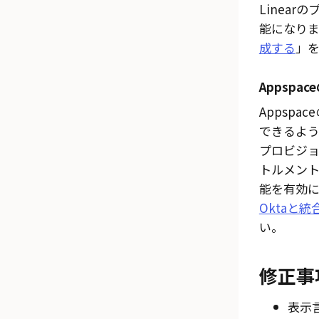
Linea
能になり
成する
」
Appspa
Appsp
できるよ
プロビジ
トルメン
能を有効に
Oktaと統
い。
修正事
表示