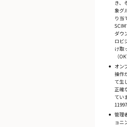
き、
象グ
り当
SC
ダウ
ロビ
け取
（OKT
オン
操作
て生
正確
ていま
1199
管理
ョニ