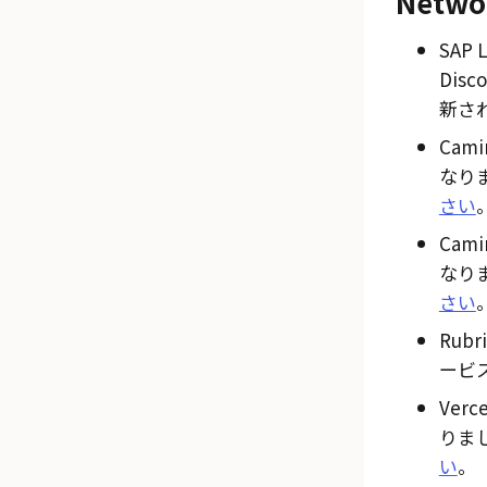
Netwo
SAP L
Dis
新さ
Cam
なり
さい
Cam
なり
さい
Rubr
ービ
Ver
りま
い
。