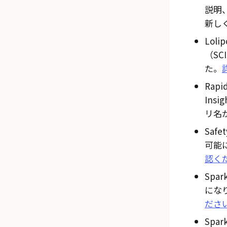
説明
新し
Lolip
（S
た。
Rapi
Ins
リ名
Safe
可能
認く
Spa
にな
ださ
Spa