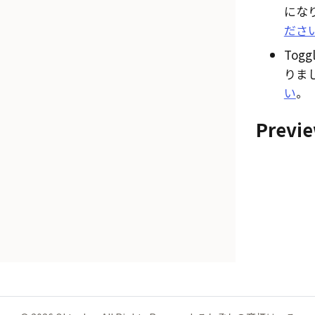
にな
ださ
Tog
りま
い
。
Previ