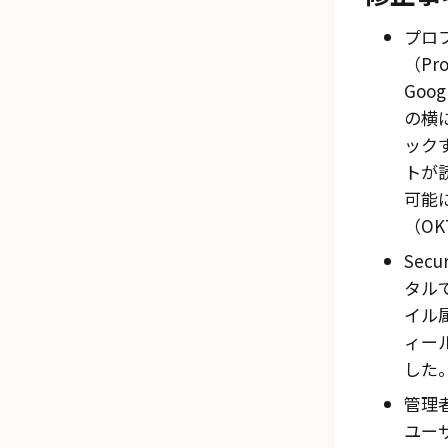
プロ
（Prof
Goo
の横
ック
トが
可能
（OKT
Secu
タル
イル
ィー
した。
管理
ユー