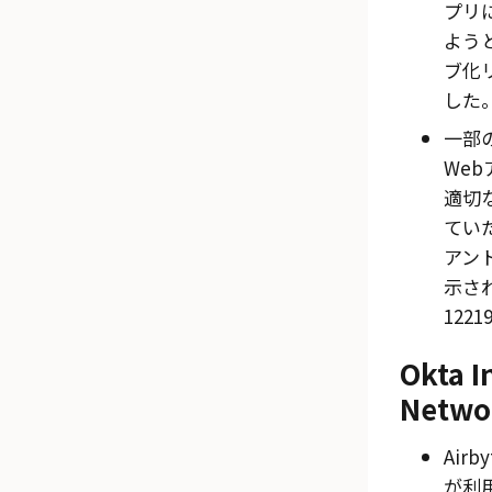
プリ
よう
ブ化
した。
一部の
We
適切
てい
アン
示され
1221
Okta I
Netwo
Airb
が利