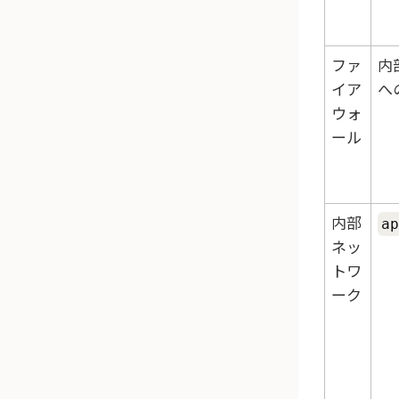
ファ
内
イア
へ
ウォ
ール
内部
ap
ネッ
トワ
ーク