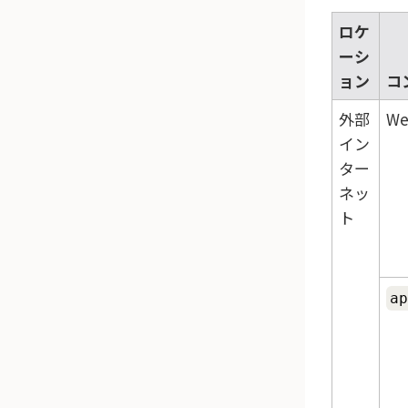
ロケ
ーシ
ョン
コ
外部
W
イン
ター
ネッ
ト
ap