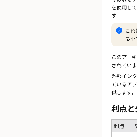
を使用し
す
これ
最小
このアー
されていま
外部イン
ているア
供します。
利点と
利点