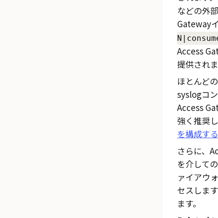
などの外部
Gatew
N|consum
Access
提供されま
ほとんど
syslo
Access Ga
強く推奨し
を構成す
さらに、
A
を介しての
ァイアウ
セスします
ます。