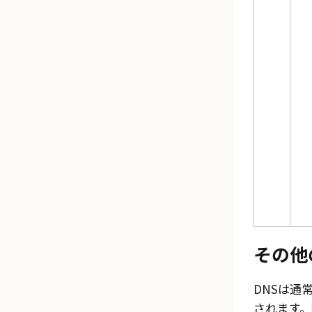
その他
DNSは通
されます。