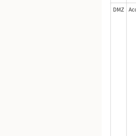
DMZ
Ac