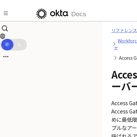
メインコンテンツにスキップ
Docs
リファレンス
Workf
ャ
Acces
Acce
ーバ
Access Ga
Access Ga
めに最低
プルなアー
呼ばれる