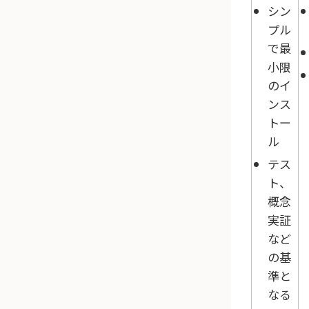
シン
プル
で最
小限
のイ
ンス
トー
ル
テス
ト、
概念
実証
など
の基
準と
なる