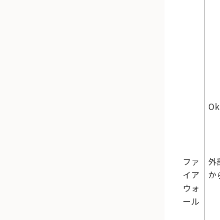
Ok
ファ
外
イア
か
ウォ
ール