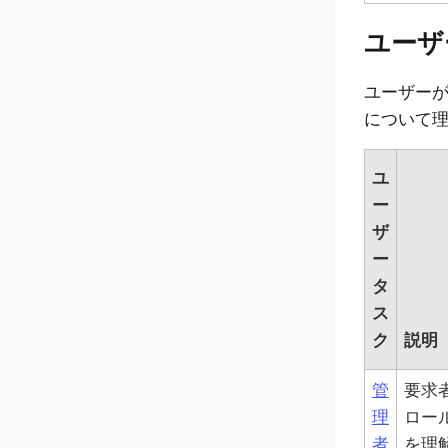
ユーザ
ユーザー
について
ユ
ー
ザ
ー
タ
ス
ク
説明
管
要求
理
ロー
者
を理