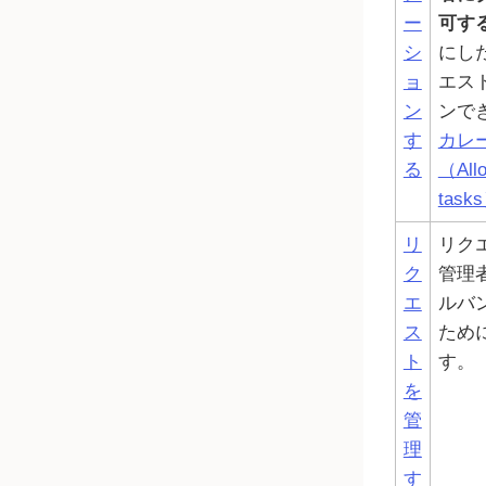
ー
可する
シ
にし
ョ
エス
ン
ンで
す
カレ
る
（Allo
task
リ
リク
ク
管理
エ
ルバ
ス
ため
ト
す。
を
管
理
す