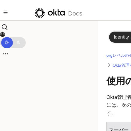
メインコンテンツにスキップ
Docs
Identity
orgレベル
Okta管
使用
Okta管
には、次
す。
スーパー