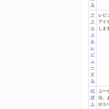
る
ア
レビ
ク
アイ
セ
しま
ス
を
レ
ビ
ュ
ー
す
る
代
ユー
理
法、
人
がユ