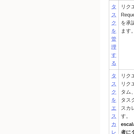
タ
リク
ス
Requ
ク
を承
を
ます
管
理
す
る
タ
リク
ス
リク
ク
タム
を
タス
エ
スカ
ス
す。
カ
escal
レ
者に