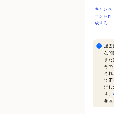
キャンペ
ーンを作
成する
過去
な間
また
その
され
で正
消し
す。
参照