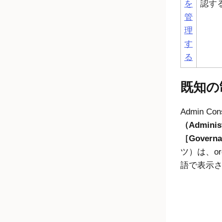
を
認す
管
理
す
る
既知の
Admin Con
（Adminis
Governa
ツ）は、o
語で表示