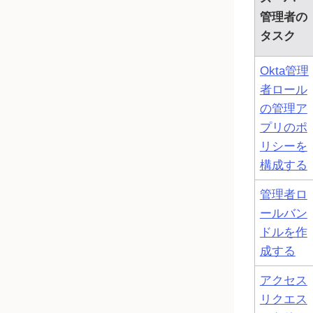
管理者の
タスク
Okta管理
者ロール
の管理ア
プリのポ
リシーを
構成する
管理者ロ
ールバン
ドルを作
成する
アクセス
リクエス