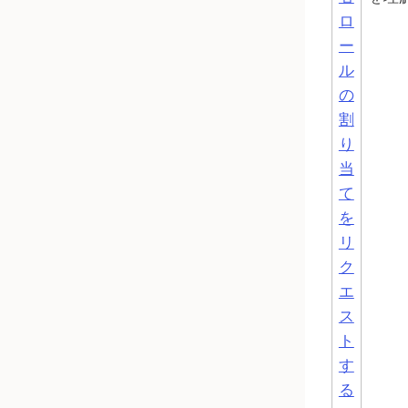
ロ
ー
ル
の
割
り
当
て
を
リ
ク
エ
ス
ト
す
る