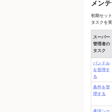
メンテ
初期セッ
タスクを
スーパー
管理者の
タスク
バンドル
を管理す
る
条件を管
理する
承認シー