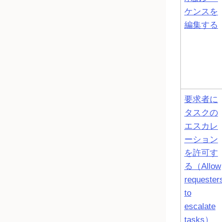
ケンスを
編集する
要求者に
タスクの
エスカレ
ーション
を許可す
る（Allow
requester
to
escalate
tasks）