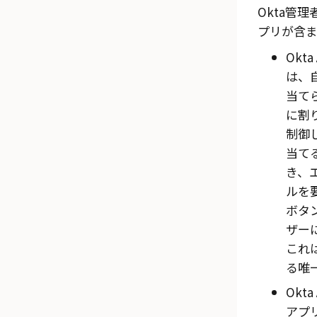
Okta
管理
プリが含ま
Okta
は、
当て
に割
制御
当て
き、
ルを要求
ボタ
ザー
これは
る唯
Okta
アプ