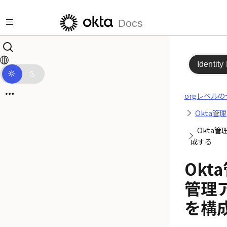
メインコンテンツにスキップ
Docs
Identity
orgレベル
Okta管
Okta
成する
Okt
管理
を構