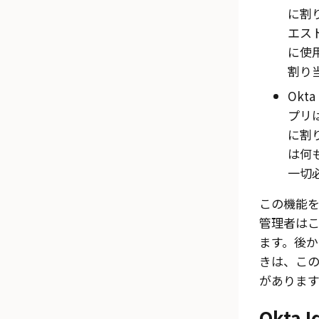
に割
エス
に使
割り
Okta 
プリ
に割
は何
一切
この機能
管理者は
ます。後
きは、こ
があります
Okta I