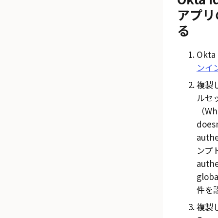
アプリ
る
Okt
ンイ
複製
ルセ
（Whe
does
auth
ンプト
auth
globa
件を
複製