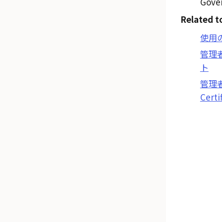
Gove
Related t
使用
管理
ト
管理者
Certi