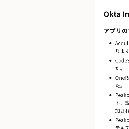
Okta I
アプリの
Acq
りま
Cod
た。
One
た。
Pea
ト、
加さ
Pea
テキ