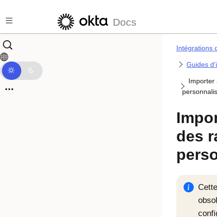
Passer au contenu principal
Docs
Intégrations 
Guides d'
Importer
personnali
Impor
des r
perso
Cette
obsol
confi