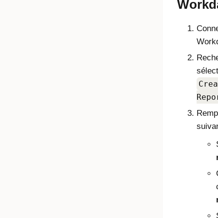
Workd
Conne
Work
Reche
sélec
Crea
Repo
Rempl
suivan