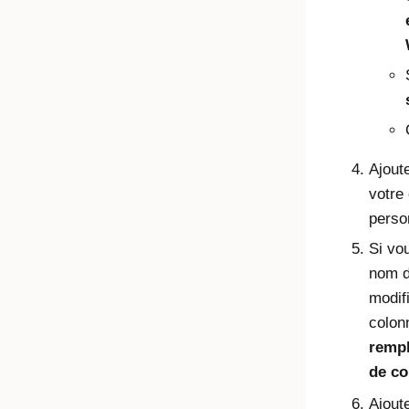
Ajoute
votre
perso
Si vo
nom de
modifi
colo
rempl
de co
Ajoute