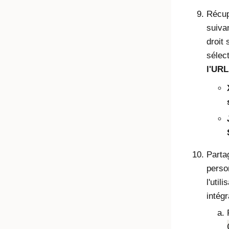
Récup
suivan
droit 
sélec
l'URL
Parta
perso
l'util
intégr