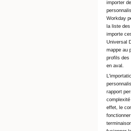
importer de
personnali
Workday pe
la liste des
importe ces
Universal D
mappe au pr
profils des
en aval.
L'importatio
personnalis
rapport per
complexité
effet, le c
fonctionne
terminaison