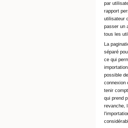
par utilisat
rapport per
utilisateur
passer un 
tous les uti
La paginat
séparé pour
ce qui perm
importations
possible de
connexion 
tenir compt
qui prend 
revanche, l
l'importati
considérab