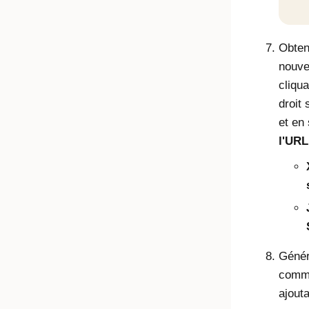
Obten
nouve
cliqu
droit 
et en
l'URL
Génér
comm
ajout