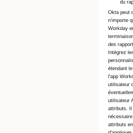
du ra
Okta
peut 
n'importe q
Workday en 
terminaiso
des rappor
Intégrez les
personnali
étendant le 
l'app Workd
utilisateur 
éventuellem
utilisateu
attributs. 
nécessaire
attributs en
d'appliquer