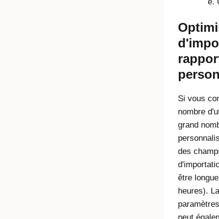
Optimi
d'impo
rappor
person
Si vous co
nombre d'ut
grand nombr
personnali
des champs
d'importat
être longue
heures). L
paramètres
peut égalem