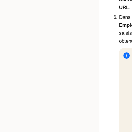
URL
.
Dans 
Empl
saisi
obtenu