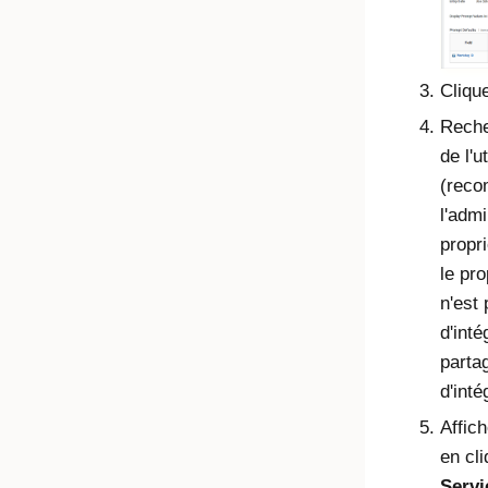
Cliqu
Reche
de l'u
(reco
l'admi
propri
le pro
n'est 
d'inté
partag
d'inté
Affic
en cl
Serv