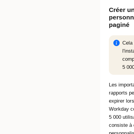
Créer un
personn
paginé
Cela 
l'in
comp
5 000
Les import
rapports p
expirer lor
Workday c
5 000 utili
consiste à 
personnalis