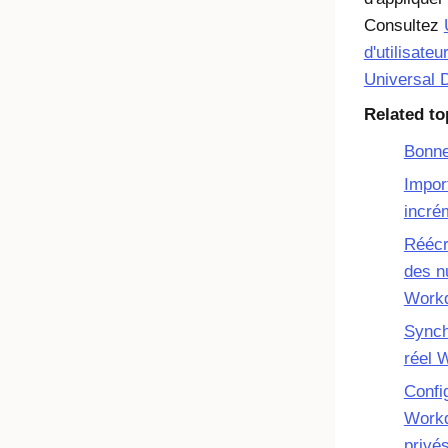
Consultez
d'utilisateu
Universal D
Related to
Bonne
Impor
incré
Réécr
des n
Work
Synch
réel 
Config
Workd
privé