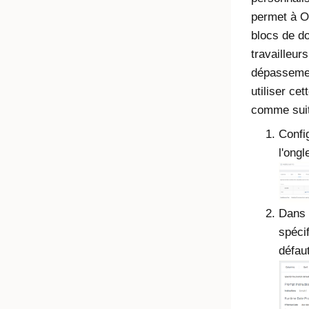
permet à
O
blocs de d
travailleur
dépassemen
utiliser ce
comme suit
Config
l'ongl
Dans 
spécif
défaut