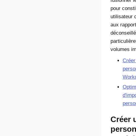
fusionner 
pour consti
utilisateur
aux rappor
déconseill
particulièr
volumes im
Créer
perso
Work
Optim
d'imp
perso
Créer 
person