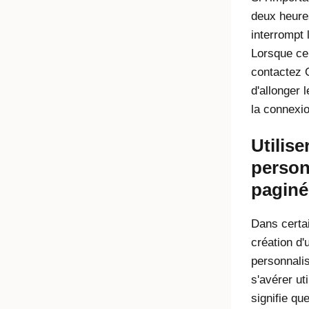
deux heure
interrompt 
Lorsque cel
contactez
d'allonger l
la connexio
Utilise
person
paginé
Dans certai
création d'
personnali
s'avérer ut
signifie qu