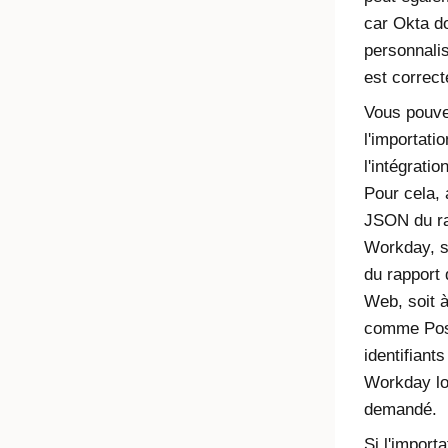
car
Okta
do
personnalisé
est correc
Vous pouve
l'importati
l'intégrati
Pour cela,
JSON du ra
Workday, so
du rapport
Web, soit à 
comme Pos
identifiant
Workday lo
demandé.
Si l'import