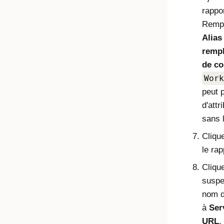
rappo
Rempl
Alias
rempl
de co
Work
peut 
d'attr
sans 
Cliqu
le rap
Cliqu
suspe
nom d
à
Ser
URL
.