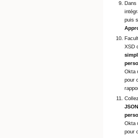
Dans
intég
puis s
Appr
Facult
XSD 
simpl
perso
Okta
u
pour 
rappo
Colle
JSON
perso
Okta
u
pour 