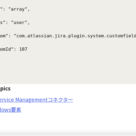
": "array",

s": "user",

om": "com.atlassian.jira.plugin.system.customfield
omId": 107

pics
 Service Managementコネクター
flows要素