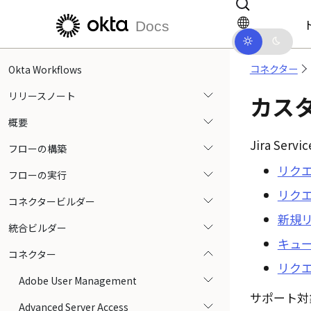
メインコンテンツにスキップ
ドキュメントナビゲーションにス
Docs
コネクター
Okta Workflows
リリースノート
カスタ
概要
Jira Serv
フローの構築
リクエ
フローの実行
リクエス
コネクタービルダー
新規リ
統合ビルダー
キュー
コネクター
リクエ
Adobe User Management
サポート対
Advanced Server Access