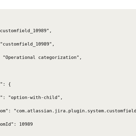
customfield_10989",

"customfield_10989",

 "Operational categorization",

": {

": "option-with-child",

om": "com.atlassian.jira.plugin.system.customfield
omId": 10989
