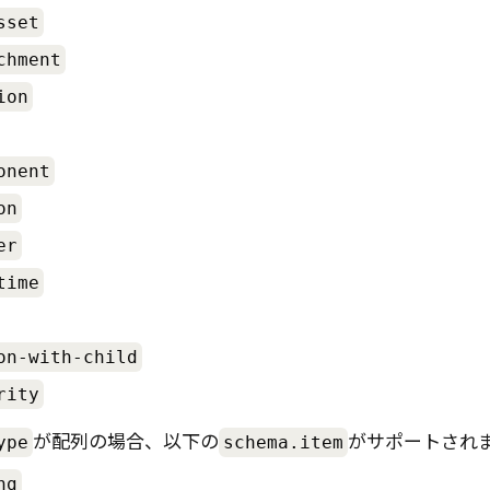
sset
chment
ion
onent
on
er
time
on-with-child
rity
が配列の場合、以下の
がサポートされ
ype
schema.item
ng