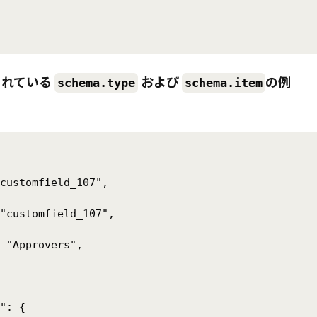
されている
および
の例
schema.type
schema.item
customfield_107",

"customfield_107",

 "Approvers",

": {
