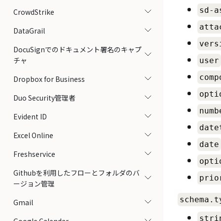
sd-a
CrowdStrike
atta
DataGrail
vers
DocuSignでのドキュメント署名のキャプ
チャ
user
comp
Dropbox for Business
opti
Duo Security管理者
numb
Evident ID
date
Excel Online
date
Freshservice
opti
Githubを利用したフローとフォルダのバ
prio
ージョン管理
schema.t
Gmail
stri