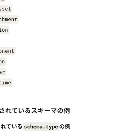
sset
chment
ion
onent
on
er
time
されているスキーマの例
されている
の例
schema.type