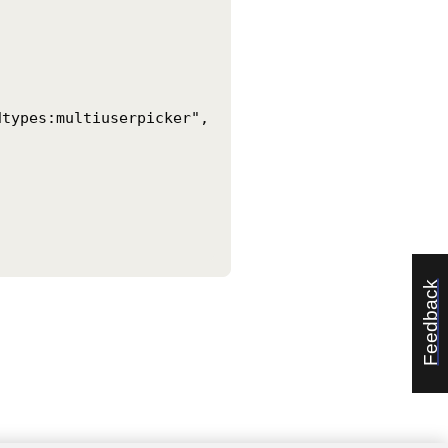
types:multiuserpicker",

Feedback