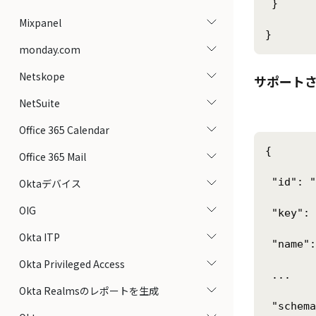
 }

Mixpanel
monday.com
Netskope
サポート
NetSuite
Office 365 Calendar
{

Office 365 Mail
 "id": "
Oktaデバイス
OIG
 "key": 
Okta ITP
 "name":
Okta Privileged Access
 ...

Okta Realmsのレポートを生成
 "schema