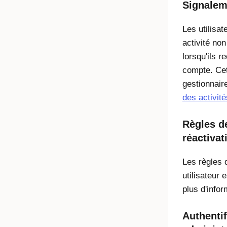
Signalem
Les utilisa
activité non
lorsqu'ils r
compte. Cet
gestionnair
des activit
Règles d
réactivat
Les règles 
utilisateur 
plus d'infor
Authentif