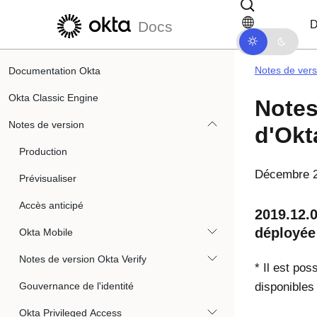
Passer au contenu principal
Passer à la navigation dans les d
D
Docs
Notes de vers
Documentation Okta
Okta Classic Engine
Notes
Notes de version
d'Okt
Production
Décembre 
Prévisualiser
Accès anticipé
2019.12.
déployée
Okta Mobile
Notes de version Okta Verify
* Il est pos
Gouvernance de l'identité
disponibles
Okta Privileged Access