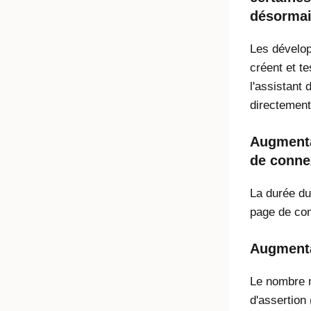
désormai
Les dévelop
créent et t
l'assistant
directement
Augmentat
de conne
La durée du 
page de co
Augmenta
Le nombre 
d'assertion