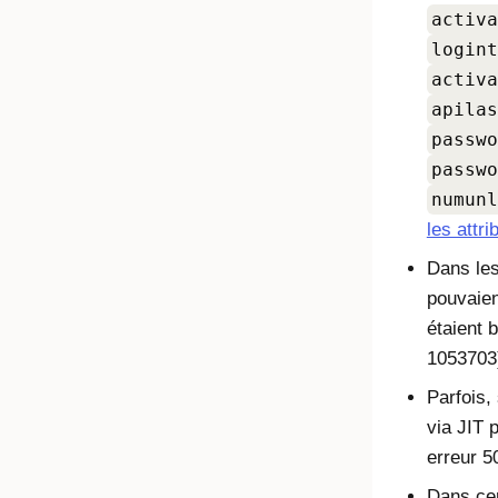
activa
logint
activa
apilas
passwo
passwo
numunl
les attr
Dans les
pouvaien
étaient 
1053703
Parfois, 
via JIT 
erreur 5
Dans cer