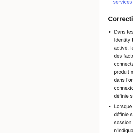
services
Correcti
Dans les
Identity
activé, l
des fact
connecta
produit 
dans l'or
connexion
définie 
Lorsque 
définie 
session 
n'indiqua