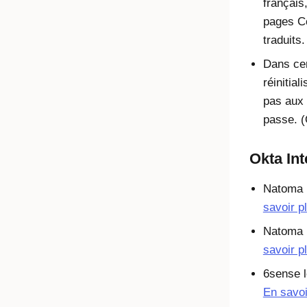
français
pages
C
traduits
Dans cer
réinitia
pas aux u
passe. 
Okta In
Natoma 
savoir p
Natoma 
savoir p
6sense l
En savoi