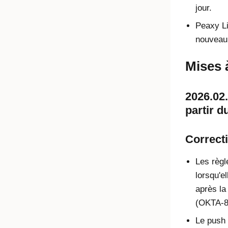
jour.
Peaxy Li
nouveau 
Mises 
2026.02.
partir d
Correcti
Les règl
lorsqu'e
après la
(OKTA-8
Le push 