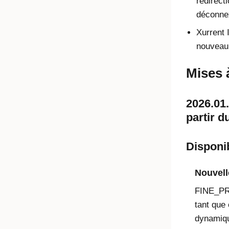
redirect
déconne
Xurrent
nouveau 
Mises 
2026.01.
partir d
Disponib
Nouvell
FINE_PRO
tant que
dynamiqu