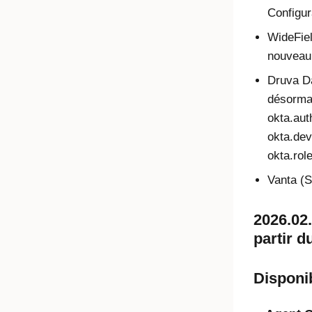
Configur
WideFiel
nouveau 
Druva Da
désorma
okta.aut
okta.dev
okta.rol
Vanta (S
2026.02.
partir d
Disponib