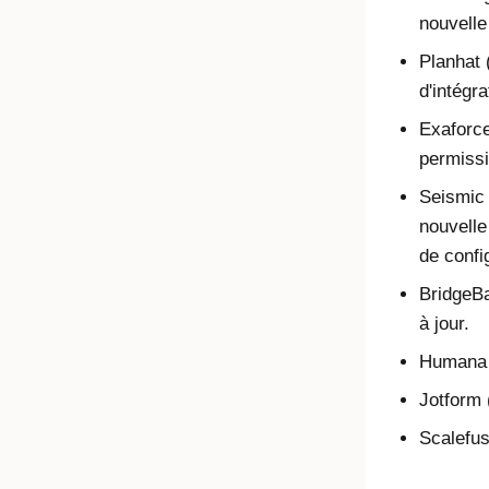
nouvelle
Planhat
d'intégra
Exaforce
permissi
Seismic
nouvelle
de confi
BridgeB
à jour.
Humana M
Jotform 
Scalefus