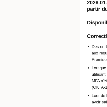
2026.01.
partir d
Disponib
Correcti
Des en-t
aux requ
Premise
Lorsque 
utilisan
MFA n'ét
(OKTA-1
Lors de 
avoir sa