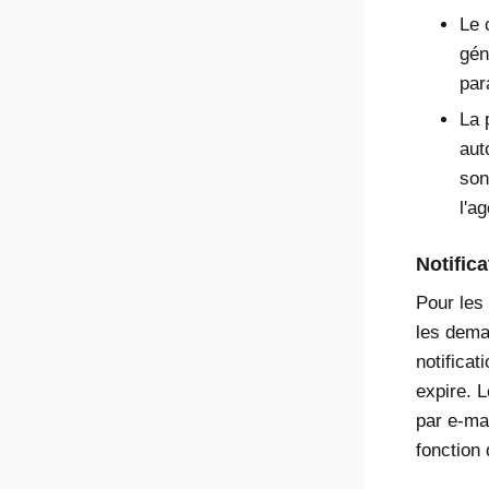
Le 
gén
par
La 
aut
son
l'a
Notific
Pour les
les dema
notificat
expire. L
par e-ma
fonction 