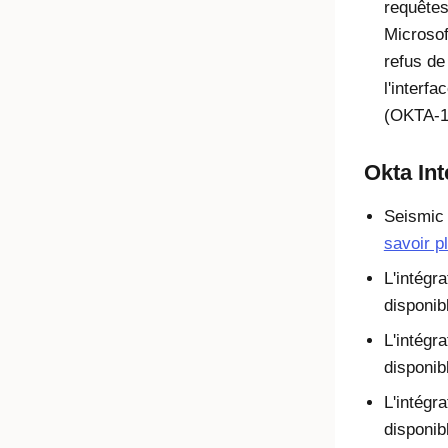
requêtes
Microsof
refus de
l'interfa
(OKTA-1
Okta In
Seismic 
savoir p
L'intégr
disponib
L'intégr
disponib
L'intégr
disponib