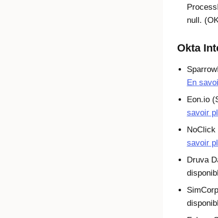
Process
null. (
Okta In
Sparrow
En savoi
Eon.io (
savoir p
NoClick
savoir p
Druva Da
disponib
SimCorp
disponib