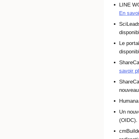
LINE WO
En savoi
SciLeads
disponib
Le porta
disponib
ShareCal
savoir p
ShareCal
nouveau 
Humana M
Un nouve
(OIDC).
cmBuild