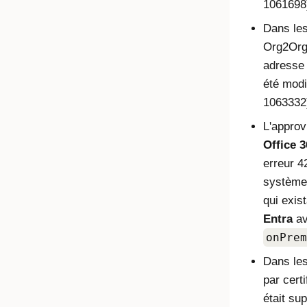
1061698
Dans les
Org2Org,
adresse e
été modi
1063332
L'approv
Office 3
erreur 4
système 
qui exis
Entra
av
onPrem
Dans les
par cert
était su