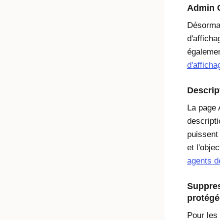
Admin C
Désormai
d'afficha
égalemen
d'affich
Descrip
La page
descripti
puissent
et l'obje
agents d
Suppres
protégé
Pour les