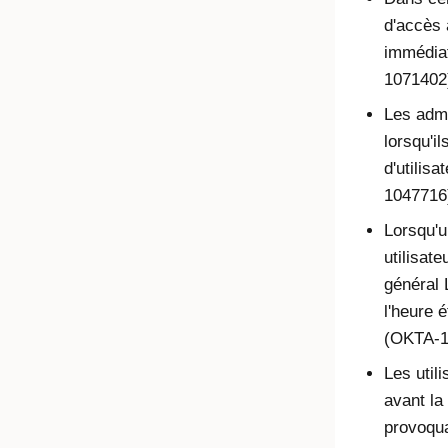
d'accès 
immédiat
1071402
Les admi
lorsqu'il
d'utilisa
1047716
Lorsqu'u
utilisat
général 
l'heure 
(OKTA-1
Les util
avant la
provoqua