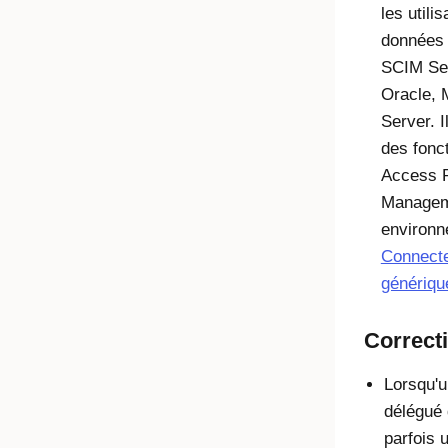
les utili
données 
SCIM Ser
Oracle, 
Server. I
des fonc
Access R
Manageme
environn
Connecte
génériqu
Correcti
Lorsqu'u
délégué 
parfois 