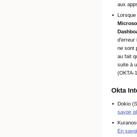
aux app
Lorsque l
Microso
Dashbo
d'erreur
ne sont 
au fait 
suite à 
(OKTA-1
Okta In
Dokio (S
savoir p
Kuranos
En savoi