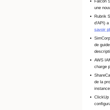
Falcon S
une nouv
Rubrik S
d'API) a
savoir p
SimCorp
de guide
descript
AWS IAM
charge 
ShareCal
de la pr
instance
ClickUp
configur