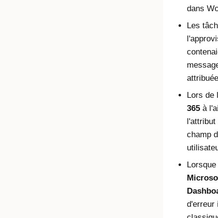
dans Wo
Les tâch
l'approv
contenai
message 
attribué
Lors de 
365
à l'
l'attrib
champ de
utilisat
Lorsque l
Microso
Dashbo
d'erreur
classiqu