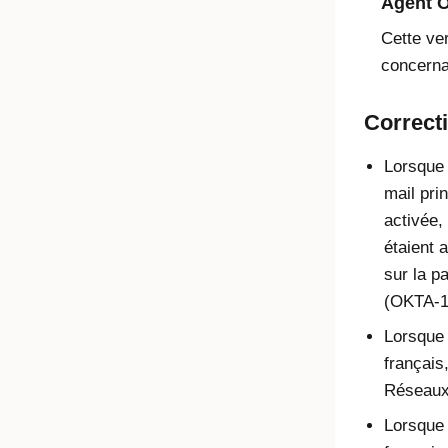
Agent O
Cette ve
concernan
Correcti
Lorsque 
mail prin
activée,
étaient 
sur la p
(OKTA-1
Lorsque l
français
Réseau
Lorsque l