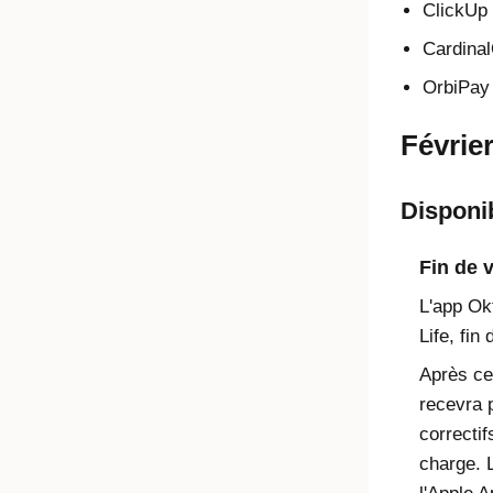
ClickUp 
Cardinal
OrbiPay 
Févrie
Disponib
Fin de 
L'app Ok
Life, fin
Après ce
recevra p
correctif
charge. L