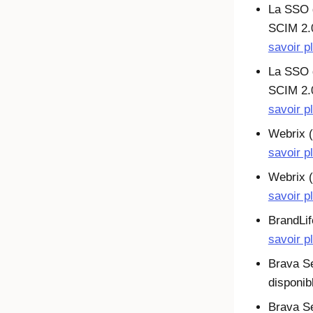
La SSO d
SCIM 2.
savoir p
La SSO d
SCIM 2.
savoir p
Webrix 
savoir p
Webrix 
savoir p
BrandLif
savoir p
Brava S
disponib
Brava Se