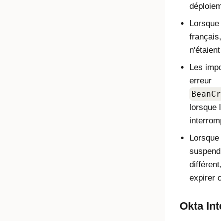
déploie
Lorsque l
français
n'étaien
Les impo
erreur
BeanCr
lorsque 
interro
Lorsque l
suspendu
différen
expirer
Okta In