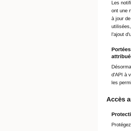
Les noti
ont une 
à jour de
utilisées
l'ajout d'
Portées
attribu
Désormai
d'API à 
les perm
Accès a
Protect
Protégez 