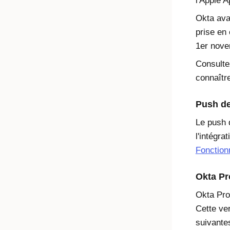
l'Apple 
Okta ava
prise en
1er nove
Consult
connaître
Push de
Le push 
l'intégra
Fonction
Okta Pr
Okta Prov
Cette ver
suivantes