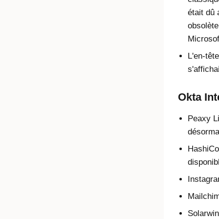
était dû 
obsolète
Microso
L'en-têt
s'affich
Okta In
Peaxy Li
désormai
HashiCo
disponib
Instagra
Mailchim
Solarwin