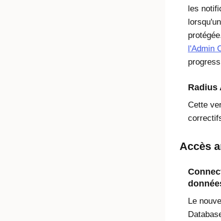
les notif
lorsqu'un
protégée
l'Admin 
progress
Radius 
Cette ver
correctif
Accès a
Connect
donnée
Le nouve
Database