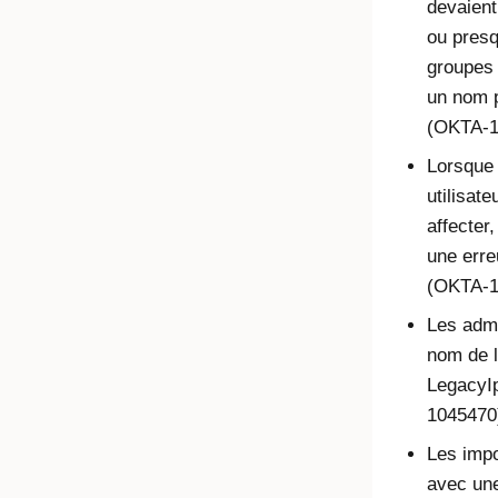
devaient
ou presq
groupes 
un nom p
(OKTA-1
Lorsque 
utilisat
affecter
une erre
(OKTA-1
Les admi
nom de l
LegacyI
1045470
Les impo
avec une