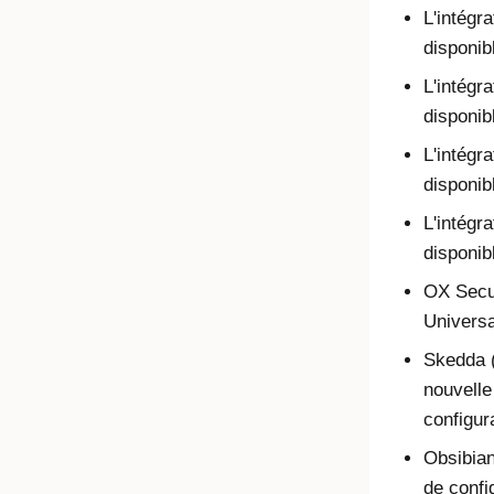
L'intégr
disponib
L'intégr
disponib
L'intég
disponib
L'intégr
disponib
OX Secu
Universa
Skedda (
nouvelle
configur
Obsibian
de confi