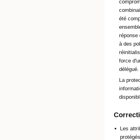
compromi
combinai
été comp
ensemble
réponse 
à des pol
réinitial
force d'
délégué.
La protec
informati
disponibl
Correcti
Les attr
protégés