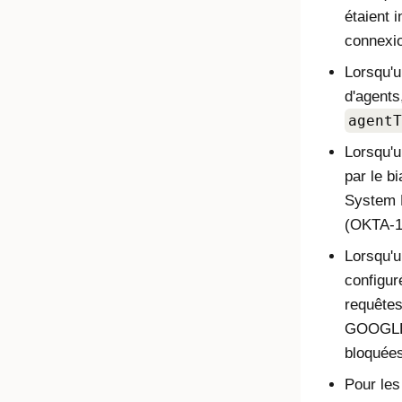
étaient 
connexi
Lorsqu'u
d'agents
agentT
Lorsqu'u
par le bi
System L
(OKTA-1
Lorsqu'u
configu
requête
GOOGLE
bloquée
Pour les