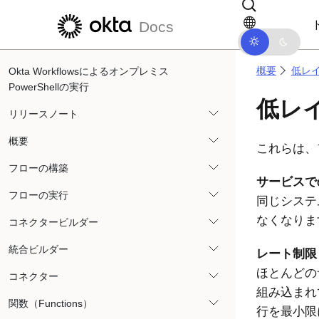
メインコンテンツにスキップ
ドキュメントナビゲーションにス
Docs
概要
低レ
Okta Workflowsによるオンプレミス
PowerShellの実行
低レ
リリースノート
概要
これらは、
フローの構築
サービスで
フローの実行
同じシステ
なくなりま
コネクタービルダー
統合ビルダー
レート制限
ほとんどの
コネクター
組み込まれ
関数（Functions）
行を最小限