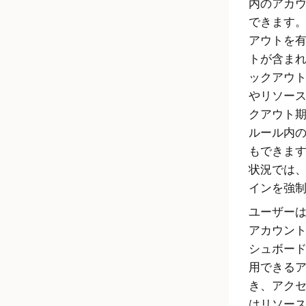
内のアカ
できます
アウトを
トが含ま
ックアウ
やリソー
クアウト
ルール内
もできま
状況では
インを強
ユーザー
アカウン
シュボー
用できる
き、アク
はリソース