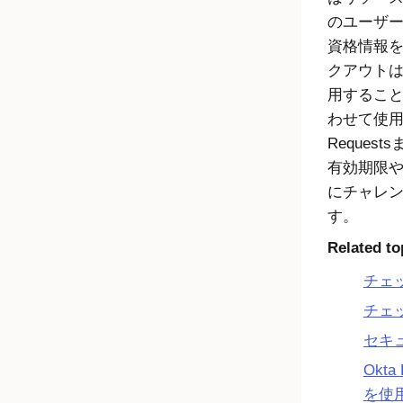
のユーザ
資格情報
クアウト
用するこ
わせて使
Requests
有効期限や
にチャレ
す。
Related to
チェ
チェ
セキ
Okta
を使