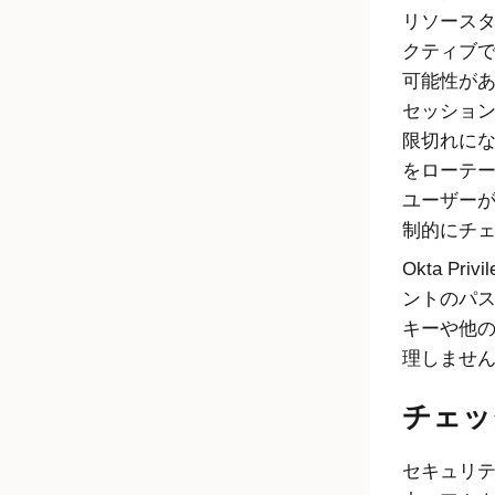
リソース
クティブ
可能性があ
セッショ
限切れにな
をローテ
ユーザー
制的にチ
Okta Privi
ントのパス
キーや他
理しませ
チェッ
セキュリ