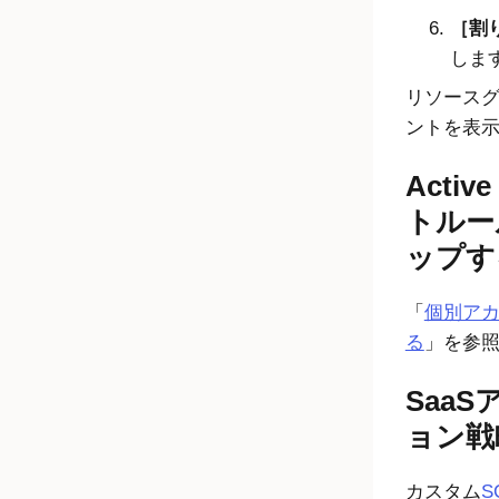
割り
しま
リソース
ントを表
Active
トルー
ップす
「
個別ア
る
」を参
Saa
ョン戦
カスタム
S