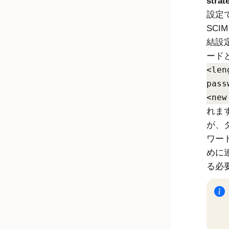
stra
設定
SC
結設
ード
<len
pass
<new
れま
が、
ワー
めに
る必