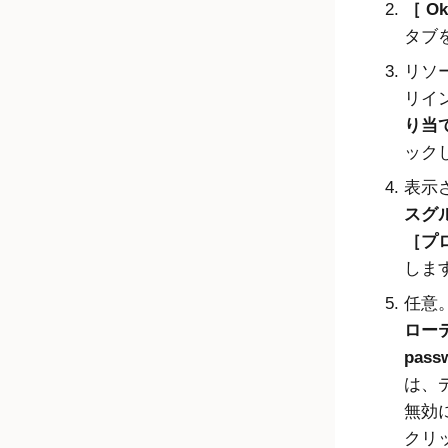
Ok
タブ
リソ
リイ
り当て（
ック
表示
スグル
プロ
しま
任意
ローテ
pass
は、
無効
クリ