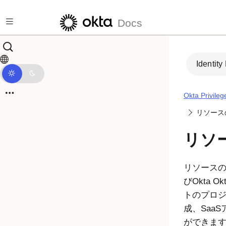
メインコンテンツにスキップ
Docs
Identity
Okta Privile
リソースの割
リソ
リソース
びOkta
Okt
トのプロ
成、Saa
ができま