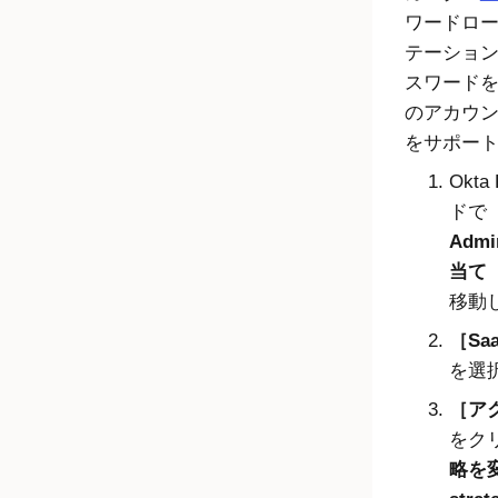
ワードロ
テーショ
スワード
のアカウ
をサポー
Okta 
ドで
Admi
当て（R
移動
Sa
を選
アク
をク
略を変更