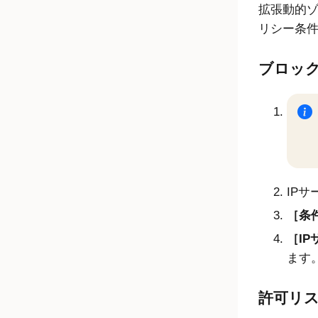
拡張動的ゾ
リシー条
ブロッ
IP
条件
IP
ます
許可リ