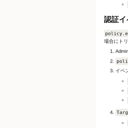
認証イ
policy.e
場合にト
Admin
poli
イベ
Targ