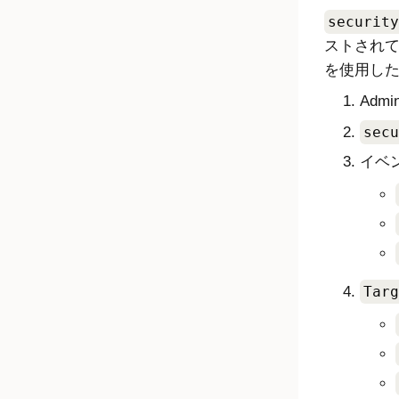
security
ストされ
を使用した
Admin
secu
イベ
Targ