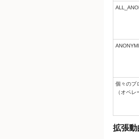
ALL_ANO
ANONYM
個々のプ
（オペレ
拡張動