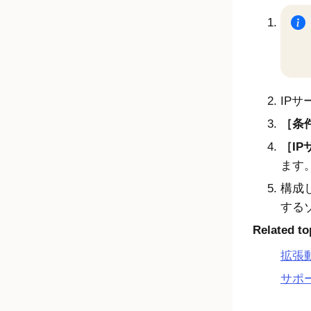
IP
条件
IP
ます
構成
する
Related to
拡張
サポ