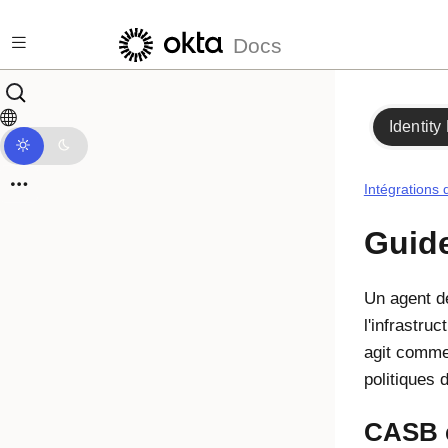
Passer au contenu principal
Docs
Identity
Intégrations 
Guide
Un agent de
l'infrastru
agit comme 
politiques 
CASB e