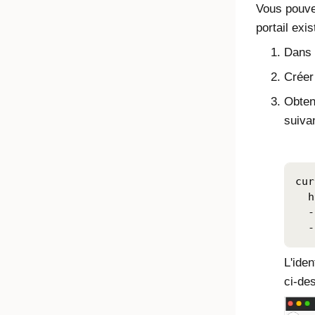
Vous pouvez
portail exis
Dans l
Créer
Obtene
suivan
cur
  h
  -
L'iden
ci-de