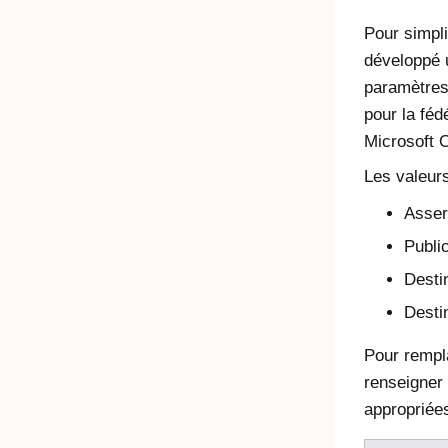
Pour simpli
développé u
paramètres 
pour la féd
Microsoft O
Les valeurs
Asser
Publi
Desti
Desti
Pour rempla
renseigner 
appropriées