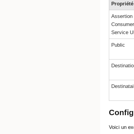
Propriét
Assertion
Consume
Service 
Public
Destinati
Destinatai
Config
Voici un ex