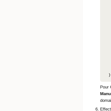
   
   
   
   
   
   
   
   
   
   
   
   
   
  }
Pour 
Manu
domai
Effec